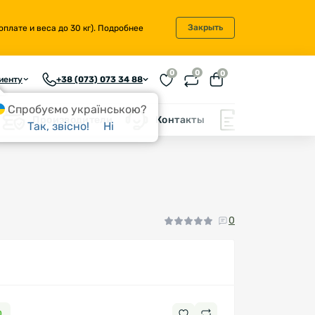
Закрыть
плате и веса до 30 кг).
Подробнее
0
0
0
иенту
+38 (073) 073 34 88
Спробуємо українською?
Производители
Контакты
Блог
Так, звісно!
Ні
0
0