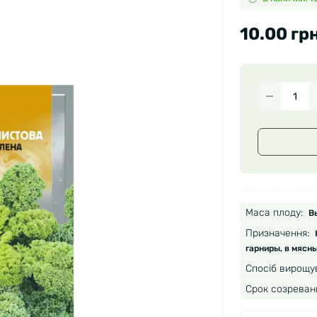
10.00 грн
Маса плоду:
В
Призначення:
гарниры, в мясн
Спосіб вирощу
Срок созреван