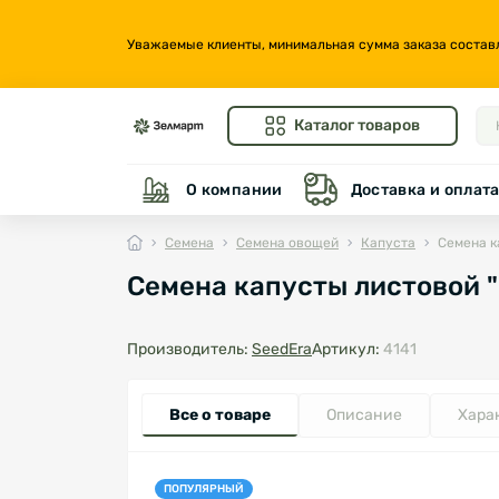
Уважаемые клиенты, минимальная сумма заказа составляе
Каталог товаров
О компании
Доставка и оплат
Семена
Семена овощей
Капуста
Семена к
Семена капусты листовой "К
Производитель:
SeedEra
Артикул:
4141
Все о товаре
Описание
Хара
ПОПУЛЯРНЫЙ