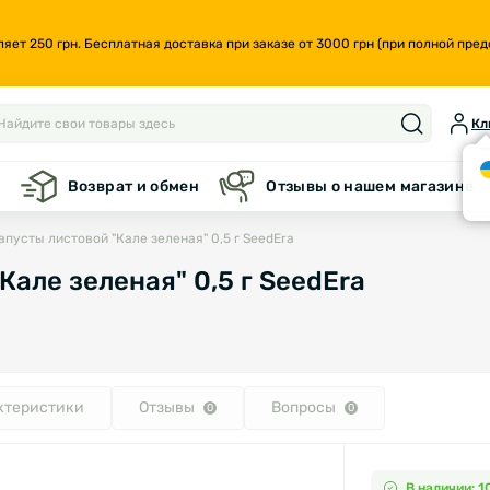
т 250 грн. Бесплатная доставка при заказе от 3000 грн (при полной предо
Кл
а
Возврат и обмен
Отзывы о нашем магазине
апусты листовой "Кале зеленая" 0,5 г SeedEra
але зеленая" 0,5 г SeedEra
ктеристики
Отзывы
Вопросы
0
0
В наличии: 1