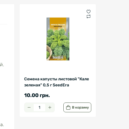
й.
Семена капусты листовой "Кале
зеленая" 0,5 г SeedEra
10.00 грн.
В корзину
а.