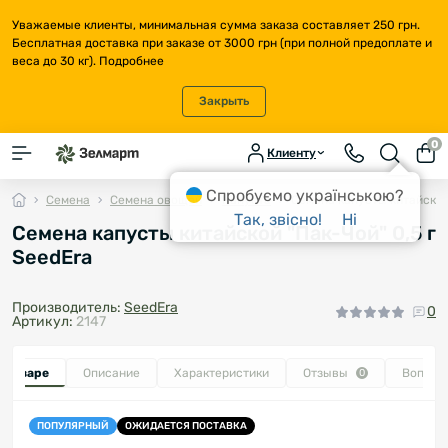
Уважаемые клиенты, минимальная сумма заказа составляет 250 грн.
Бесплатная доставка при заказе от 3000 грн (при полной предоплате и
веса до 30 кг).
Подробнее
Закрыть
0
Клиенту
Спробуємо українською?
Семена
Семена овощей
Капуста
Семена капусты китайской 
Так, звісно!
Ні
Семена капусты китайской "Пак-Чой" 0,5 г
SeedEra
Производитель:
SeedEra
0
Артикул:
2147
о товаре
Описание
Характеристики
Отзывы
Вопрос
0
ПОПУЛЯРНЫЙ
ОЖИДАЕТСЯ ПОСТАВКА