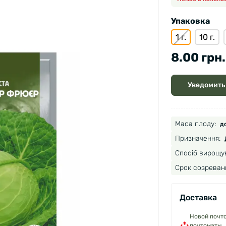
Упаковка
1 г.
10 г.
8.00 грн.
Уведомить
Маса плоду:
до
Призначення:
Спосіб вирощу
Срок созреван
Доставка
Новой почто
почтоматы