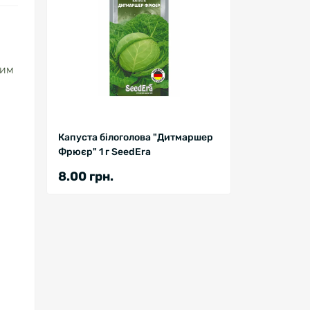
ким
Капуста білоголова "Дитмаршер
Фрюєр" 1 г SeedEra
8.00 грн.