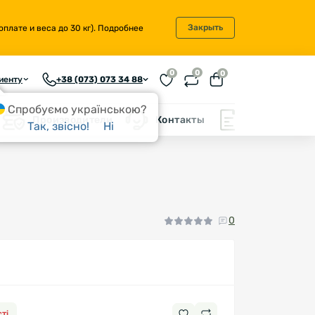
Закрыть
плате и веса до 30 кг).
Подробнее
0
0
0
иенту
+38 (073) 073 34 88
Спробуємо українською?
Производители
Контакты
Блог
Так, звісно!
Ні
0
ті