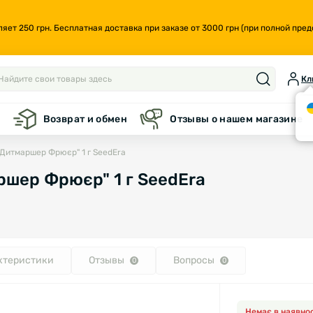
т 250 грн. Бесплатная доставка при заказе от 3000 грн (при полной предо
Кл
а
Возврат и обмен
Отзывы о нашем магазине
"Дитмаршер Фрюєр" 1 г SeedEra
ршер Фрюєр" 1 г SeedEra
ктеристики
Отзывы
Вопросы
0
0
Немає в наявнос