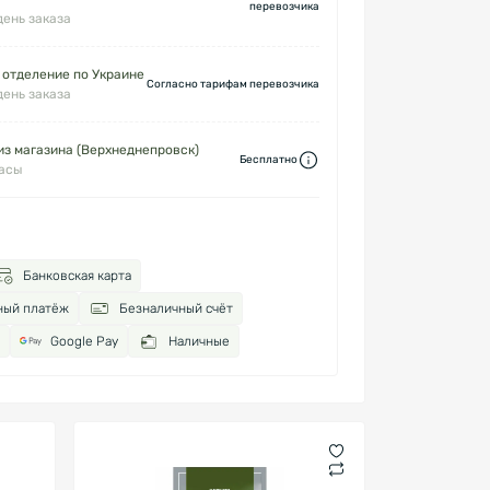
перевозчика
день заказа
 отделение по Украине
Согласно тарифам перевозчика
день заказа
з магазина (Верхнеднепровск)
Бесплатно
часы
Банковская карта
ный платёж
Безналичный счёт
Google Pay
Наличные