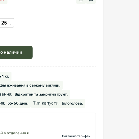
25 г.
 о наличии
 1 кг.
Для вживання в свіжому вигляді.
вання:
Відкритий та закритий ґрунт.
ия:
Тип капусти:
55-60 днів.
Білоголова.
й в отделения и
Согласно тарифам