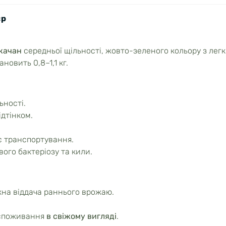
єр
качан
середньої щільності, жовто-зеленого кольору з лег
ановить 0,8–1,1 кг.
ьності.
дтінком.
 транспортування.
вого бактеріозу та кили.
жна віддача раннього врожаю.
 споживання
в свіжому вигляді
.