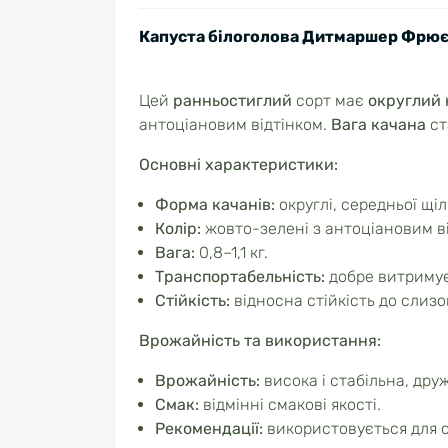
Капуста білоголова Дитмаршер Фрю
Цей
ранньостиглий
сорт має
округлий 
антоціановим відтінком.
Вага качана
ст
Основні характеристики:
Форма качанів:
округлі, середньої щіл
Колір:
жовто-зелені з антоціановим ві
Вага:
0,8–1,1 кг.
Транспортабельність:
добре витримує
Стійкість:
відносна стійкість до слизо
Врожайність та використання:
Врожайність:
висока і стабільна, дру
Смак:
відмінні смакові якості.
Рекомендації:
використовується для