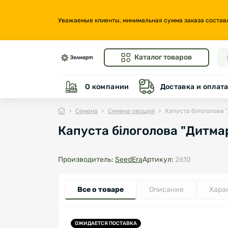
Уважаемые клиенты, минимальная сумма заказа составляе
Каталог товаров
О компании
Доставка и оплат
Семена
Семена овощей
Капуста білоголова 
Капуста білоголова "Дитма
Производитель:
SeedEra
Артикул:
2610
Все о товаре
Описание
Хара
ОЖИДАЕТСЯ ПОСТАВКА