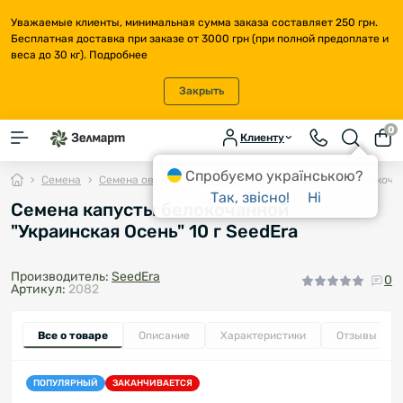
Уважаемые клиенты, минимальная сумма заказа составляет 250 грн.
Бесплатная доставка при заказе от 3000 грн (при полной предоплате и
веса до 30 кг).
Подробнее
Закрыть
0
Клиенту
Спробуємо українською?
Семена
Семена овощей
Капуста
Семена капусты белокочан
Так, звісно!
Ні
Семена капусты белокочанной
"Украинская Осень" 10 г SeedEra
Производитель:
SeedEra
0
Артикул:
2082
Все о товаре
Описание
Характеристики
Отзывы
0
ПОПУЛЯРНЫЙ
ЗАКАНЧИВАЕТСЯ