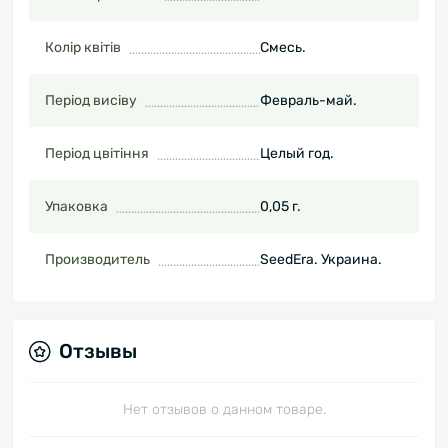
Колір квітів
Смесь.
Період висіву
Февраль-май.
Період цвітіння
Целый год.
Упаковка
0,05 г.
Производитель
SeedEra. Украина.
Отзывы
Нет отзывов о данном товаре.