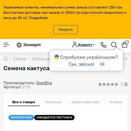
Уважаемые клиенты, минимальная сумма заказа составляет 250 грн.
Бесплатная доставка при заказе от 3000 грн (при полной предоплате и
веса до 30 кг).
Подробнее
Закрыть
0
Клиенту
Спробуємо українською?
Семена
Семена цветов
Комнатные цветы
Семена кактуса с
Так, звісно!
Ні
Семена кактуса смесь 0,05 г SeedEra
Производитель:
SeedEra
0
Артикул:
2116
Все о товаре
Описание
Характеристики
Отзывы
0
ПОПУЛЯРНЫЙ
ОЖИДАЕТСЯ ПОСТАВКА