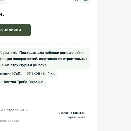
н.
 о наличии
сування:
Подходит для побелки помещений и
фекции поверхностей, изготовление строительных
шение структуры и рН почв.
Упаковка:
льция (CaO).
1 кг.
:
Квитка Трейд. Украина.
й в отделения и
Согласно тарифам
перевозчика
день заказа