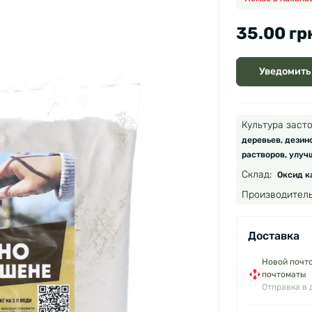
35.00 гр
Уведомить
Культура засто
деревьев, дезин
растворов, улуч
Склад:
Оксид ка
Производитель
Доставка
Новой почто
почтоматы
Отправка в 