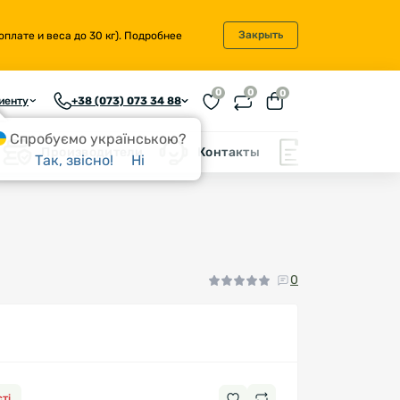
Закрыть
плате и веса до 30 кг).
Подробнее
0
0
0
иенту
+38 (073) 073 34 88
Спробуємо українською?
Производители
Контакты
Блог
Так, звісно!
Ні
0
ті