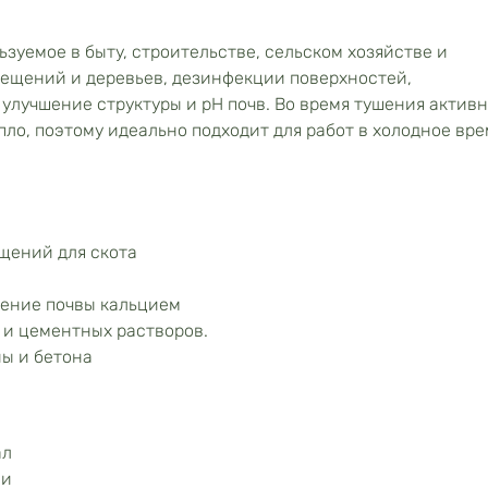
зуемое в быту, строительстве, сельском хозяйстве и
мещений и деревьев, дезинфекции поверхностей,
улучшение структуры и рН почв. Во время тушения актив
епло, поэтому идеально подходит для работ в холодное вре
н
щений для скота
щение почвы кальцием
 и цементных растворов.
ы и бетона
ал
ии