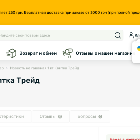
т 250 грн. Бесплатная доставка при заказе от 3000 грн (при полной предо
Кл
а
Возврат и обмен
Отзывы о нашем магазине
ар
Известь не гашеная 1 кг Квитка Трейд
итка Трейд
ктеристики
Отзывы
Вопросы
0
0
Немає в наявнос