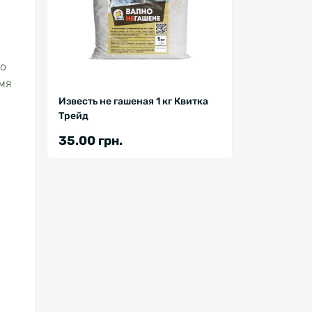
но
мя
Известь не гашеная 1 кг Квитка
Трейд
35.00 грн.