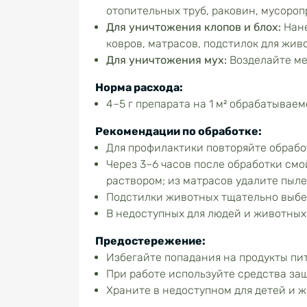
отопительных труб, раковин, мусоро
Для уничтожения клопов
и блох:
Нане
ковров, матрасов, подстилок для жив
Для уничтожения мух:
Возделайте ме
Норма расхода:
4–5 г препарата на 1 м² обрабатывае
Рекомендации по обработке:
Для профилактики повторяйте обрабо
Через 3–6 часов после обработки см
раствором; из матрасов удалите пыл
Подстилки животных тщательно выбей
В недоступных для людей и животных 
Предостережение:
Избегайте попадания на продукты пи
При работе используйте средства за
Храните в недоступном для детей и 