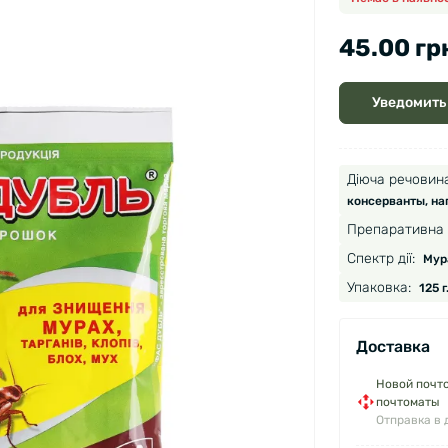
45.00 гр
Уведомить
Діюча речовина
консерванты, на
Препаративна 
Спектр дії:
Мура
Упаковка:
125 г
Доставка
Новой почто
почтоматы
Отправка в 