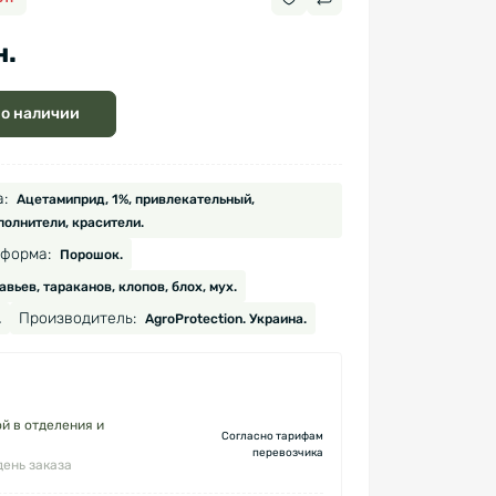
н.
 о наличии
:
Ацетамиприд, 1%, привлекательный,
полнители, красители.
форма:
Порошок.
вьев, тараканов, клопов, блох, мух.
Производитель:
.
AgroProtection. Украина.
й в отделения и
Согласно тарифам
перевозчика
день заказа