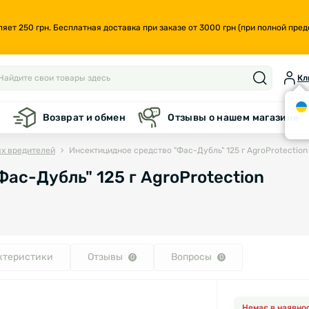
т 250 грн. Бесплатная доставка при заказе от 3000 грн (при полной предо
Кл
а
Возврат и обмен
Отзывы о нашем магазине
ых вредителей
Инсектицидное средство "Фас-Дубль" 125 г AgroProtection
ас-Дубль" 125 г AgroProtection
ктеристики
Отзывы
Вопросы
0
0
Немає в наявнос