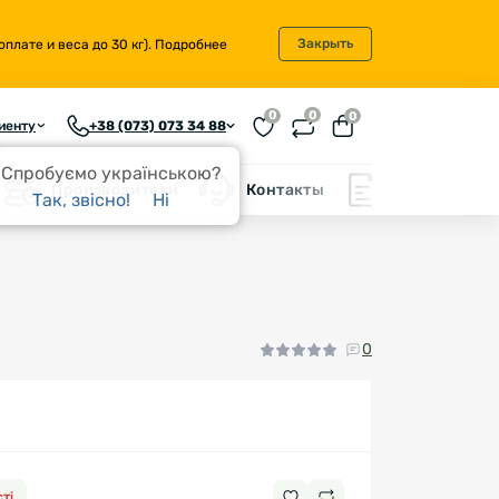
Закрыть
плате и веса до 30 кг).
Подробнее
0
0
0
иенту
+38 (073) 073 34 88
Спробуємо українською?
Производители
Контакты
Блог
Так, звісно!
Ні
0
ті