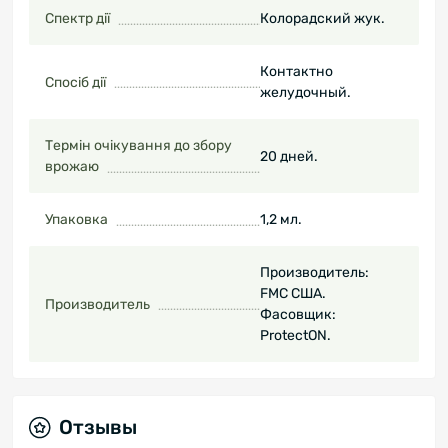
Спектр дії
Колорадский жук.
Контактно
Спосіб дії
желудочный.
Термін очікування до збору
20 дней.
врожаю
Упаковка
1,2 мл.
Производитель:
FMC США.
Производитель
Фасовщик:
ProtectON.
Отзывы