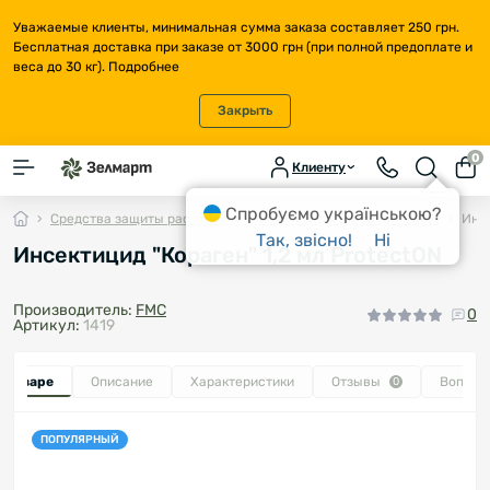
Уважаемые клиенты, минимальная сумма заказа составляет 250 грн.
Бесплатная доставка при заказе от 3000 грн (при полной предоплате и
веса до 30 кг).
Подробнее
Закрыть
0
Клиенту
Спробуємо українською?
Средства защиты растений
Инсектициды (от вредителей)
Инсе
Так, звісно!
Ні
Инсектицид "Кораген" 1,2 мл ProtectON
Производитель:
FMC
0
Артикул:
1419
о товаре
Описание
Характеристики
Отзывы
Вопрос
0
ПОПУЛЯРНЫЙ