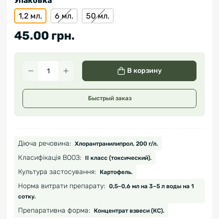
Упаковка
1,2 мл.
6 мл.
50 мл.
45.00 грн.
В корзину
Быстрый заказ
Діюча речовина:
Хлорантранилипрол, 200 г/л.
Класифікація ВООЗ:
ІІ класс (токсический).
Культура застосування:
Картофель.
Норма витрати препарату:
0,5–0,6 мл на 3–5 л воды на 1
сотку.
Препаративна форма:
Концентрат взвеси (КС).