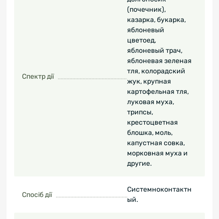
(почечник),
казарка, букарка,
яблоневый
цветоед,
яблоневый трач,
яблоневая зеленая
тля, колорадский
Спектр дії
жук, крупная
картофельная тля,
луковая муха,
трипсы,
крестоцветная
блошка, моль,
капустная совка,
морковная муха и
другие.
Системноконтактн
Спосіб дії
ый.