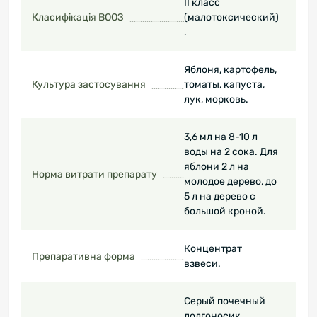
ІІ класс
Класифікація ВООЗ
(малотоксический)
.
Яблоня, картофель,
Культура застосування
томаты, капуста,
лук, морковь.
3,6 мл на 8-10 л
воды на 2 сока. Для
яблони 2 л на
Норма витрати препарату
молодое дерево, до
5 л на дерево с
большой кроной.
Концентрат
Препаративна форма
взвеси.
Серый почечный
долгоносик