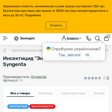
Уважаемые клиенты, минимальная сумма заказа составляет 250 грн.
Бесплатная доставка при заказе от 3000 грн (при полной предоплате и
веса до 30 кг).
Подробнее
Закрыть
0
Клиенту
Спробуємо українською?
Средства защиты растений
Инсектициды (от вредителей)
Инсе
Так, звісно!
Ні
Инсектицид "Энжио 247 SC, л. с." 100 мл
Syngenta
Производитель:
Syngenta
0
Артикул:
56
Все о товаре
Описание
Характеристики
Отзывы
0
ПОПУЛЯРНЫЙ
ЗАКАНЧИВАЕТСЯ