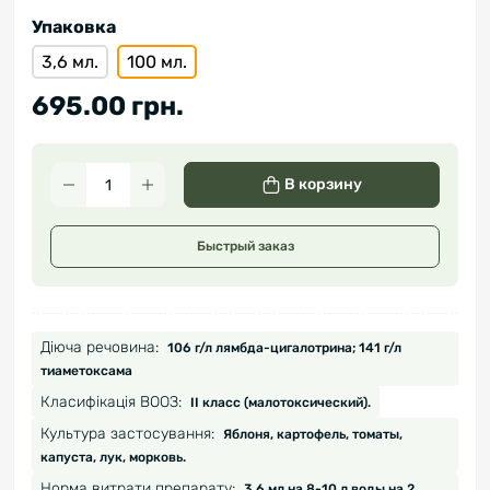
Упаковка
3,6 мл.
100 мл.
695.00 грн.
В корзину
Быстрый заказ
Діюча речовина:
106 г/л лямбда-цигалотрина; 141 г/л
тиаметоксама
Класифікація ВООЗ:
ІІ класс (малотоксический).
Культура застосування:
Яблоня, картофель, томаты,
капуста, лук, морковь.
Норма витрати препарату:
3,6 мл на 8-10 л воды на 2