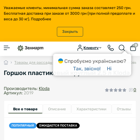
Уважаемые клиенты, минимальная сумма заказа составляет 250 грн.
Бесплатная доставка при заказе от 3000 грн (при полной предоплате и
веса до 30 кг).
Подробнее
Закрыть
0
Клиенту
Спробуємо українською?
Товары для рассады
Горшки для рассады
Горшок пластиковый 
Так, звісно!
Ні
Горшок пластиковый круглый 2,5 л Kloda
Производитель:
Kloda
0
Артикул:
2019
Все о товаре
Описание
Характеристики
Отзывы
0
ПОПУЛЯРНЫЙ
ОЖИДАЕТСЯ ПОСТАВКА