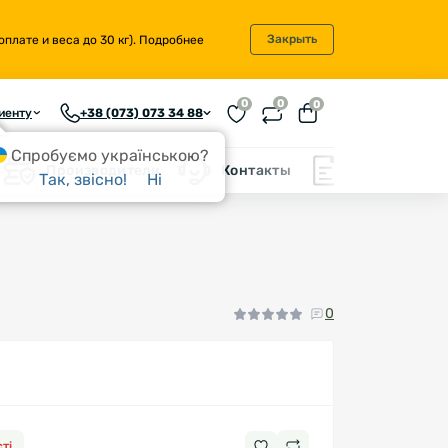
Закрыть
плате и веса до 30 кг).
Подробнее
0
0
0
иенту
+38 (073) 073 34 88
Спробуємо українською?
Производители
Контакты
Блог
Так, звісно!
Ні
0
ті