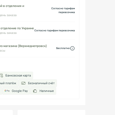
й в отделения и
Согласно тарифам
перевозчика
день заказа
 отделение по Украине
Согласно тарифам перевозчика
день заказа
з магазина (Верхнеднепровск)
Бесплатно
часы
Банковская карта
ный платёж
Безналичный счёт
Google Pay
Наличные