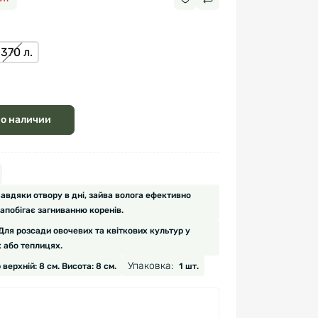
,370 л.
 о наличии
авдяки отвору в дні, зайва волога ефективно
апобігає загниванню коренів.
Для розсади овочевих та квіткових культур у
 або теплицях.
Упаковка:
 верхній: 8 см. Висота: 8 см.
1 шт.