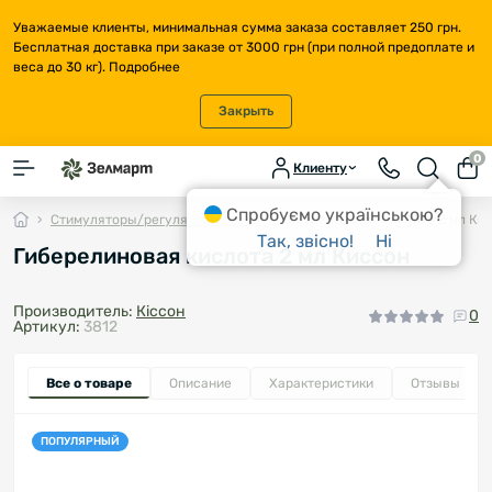
Уважаемые клиенты, минимальная сумма заказа составляет 250 грн.
Бесплатная доставка при заказе от 3000 грн (при полной предоплате и
веса до 30 кг).
Подробнее
Закрыть
0
Клиенту
Спробуємо українською?
Стимуляторы/регуляторы роста
Гиберелиновая кислота 2 мл Ки
Так, звісно!
Ні
Гиберелиновая кислота 2 мл Киссон
Производитель:
Кіссон
0
Артикул:
3812
Все о товаре
Описание
Характеристики
Отзывы
0
ПОПУЛЯРНЫЙ