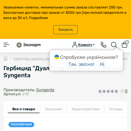
Уважаемые клиенты, минимальная сумма заказа составляет 250 грн.
Бесплатная доставка при заказе от 3000 грн (при полной предоплате и
веса до 30 кг).
Подробнее
Закрыть
0
Клиенту
Спробуємо українською?
Средства защиты растений
Гербициды (от сорняков)
Гербицид 
Так, звісно!
Ні
Гербицид "Дуал Голд 960 ЕС к. э." 300 мл
Syngenta
Производитель:
Syngenta
0
Артикул:
618
Все о товаре
Описание
Характеристики
Отзывы
0
ПОПУЛЯРНЫЙ