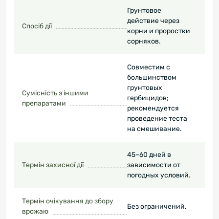
Грунтовое
действие через
Спосіб дії
корни и проростки
сорняков.
Совместим с
большинством
грунтовых
Сумісність з іншими
гербицидов;
препаратами
рекомендуется
проведение теста
на смешивание.
45–60 дней в
Термін захисної дії
зависимости от
погодных условий.
Термін очікування до збору
Без ограничений.
врожаю