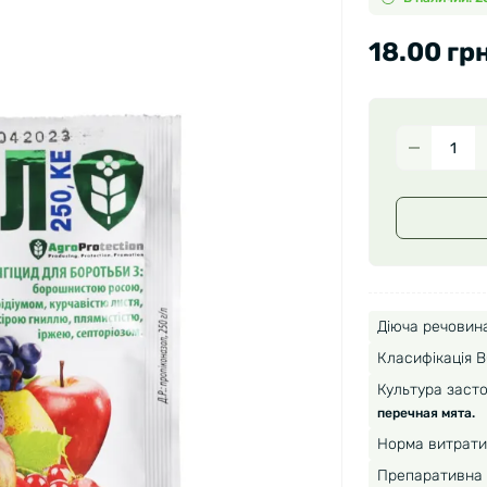
18.00 грн
Діюча речовина
Класифікація В
Культура засто
перечная мята.
Норма витрати
Препаративна 