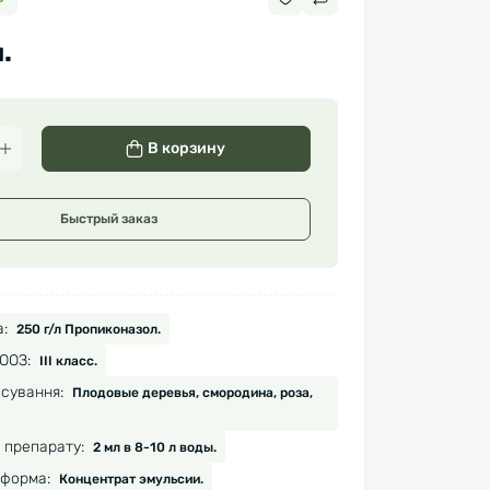
.
В корзину
Быстрый заказ
:
250 г/л Пропиконазол.
ООЗ:
ІІІ класс.
сування:
Плодовые деревья, смородина, роза,
 препарату:
2 мл в 8-10 л воды.
форма:
Концентрат эмульсии.