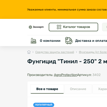
Уважаемые клиенты, минимальная сумма заказа составляе
Каталог товаров
О компании
Доставка и оплат
Средства защиты растений
Фунгициды (от боле
Фунгицид "Тинил - 250" 2 м
Производитель:
AgroProtection
Артикул:
3402
Все о товаре
Описание
Хара
ПОПУЛЯРНЫЙ