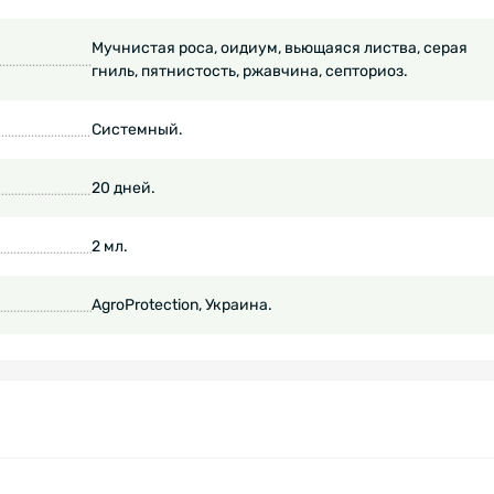
Мучнистая роса, оидиум, вьющаяся листва, серая
гниль, пятнистость, ржавчина, септориоз.
Системный.
20 дней.
2 мл.
AgroProtection, Украина.