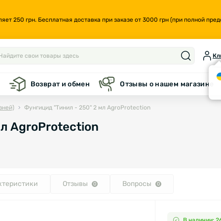
т 250 грн. Бесплатная доставка при заказе от 3000 грн (при полной предо
Кл
а
Возврат и обмен
Отзывы о нашем магазине
зней)
Фунгицид "Тинил - 250" 2 мл AgroProtection
л AgroProtection
ктеристики
Отзывы
Вопросы
0
0
В наличии: 2