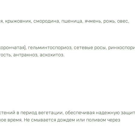
я, крыжовник, смородина, пшеница, ячмень, рожь, овес,
корончатая), гельминтоспориоз, сетевые росы, ринхоспори
ость, антракноз, аскохитоз.
стений в период вегетации, обеспечивая надежную защи
ное время. Не смывается дождем или поливом через