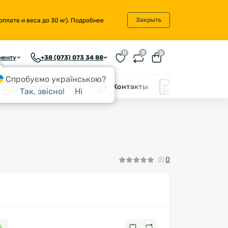
Закрыть
плате и веса до 30 кг).
Подробнее
0
0
0
иенту
+38 (073) 073 34 88
Спробуємо українською?
Производители
Контакты
Блог
Так, звісно!
Ні
0
6