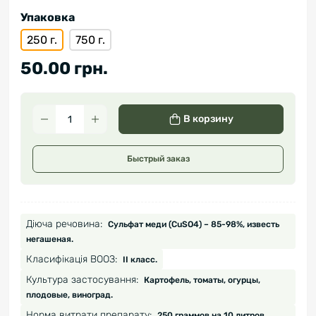
Упаковка
250 г.
750 г.
50.00 грн.
В корзину
Быстрый заказ
Діюча речовина:
Сульфат меди (CuSO4) – 85-98%, известь
негашеная.
Класифікація ВООЗ:
ІІ класс.
Культура застосування:
Картофель, томаты, огурцы,
плодовые, виноград.
Норма витрати препарату:
250 граммов на 10 литров