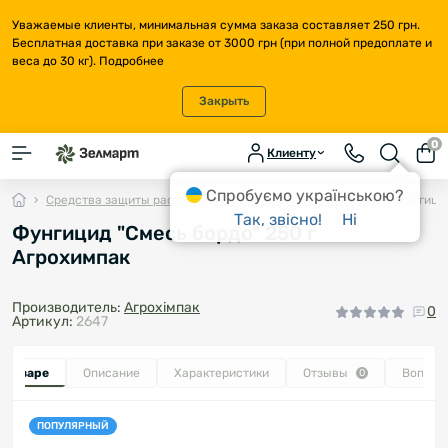
Уважаемые клиенты, минимальная сумма заказа составляет 250 грн.
Бесплатная доставка при заказе от 3000 грн (при полной предоплате и
веса до 30 кг).
Подробнее
Закрыть
0
Клиенту
Спробуємо українською?
Средства защиты растений
Фунгициды (от болезней)
Фунгицид
Так, звісно!
Ні
Фунгицид "Смесь бордо" 250 г
Агрохимпак
Производитель:
Агрохімпак
0
Артикул:
2647
о товаре
Описание
Характеристики
Отзывы
Вопрос
0
ПОПУЛЯРНЫЙ