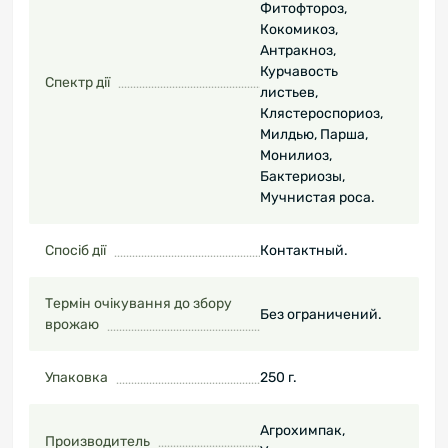
Фитофтороз,
Кокомикоз,
Антракноз,
Курчавость
Спектр дії
листьев,
Клястероспориоз,
Милдью, Парша,
Монилиоз,
Бактериозы,
Мучнистая роса.
Спосіб дії
Контактный.
Термін очікування до збору
Без ограничений.
врожаю
Упаковка
250 г.
Агрохимпак,
Производитель