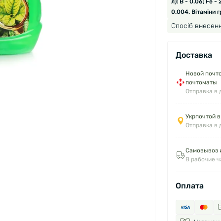
л): B - 0.06; Fe -
0.004. Вітаміни гр
Спосіб внесенн
Доставка
Новой почто
почтоматы
Отправка в 
Укрпочтой в
Отправка в 
Самовывоз и
В рабочие 
Оплата