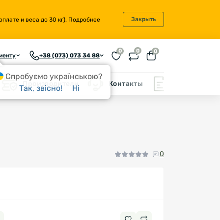
Закрыть
плате и веса до 30 кг).
Подробнее
0
0
0
иенту
+38 (073) 073 34 88
Спробуємо українською?
Производители
Контакты
Блог
Так, звісно!
Ні
0