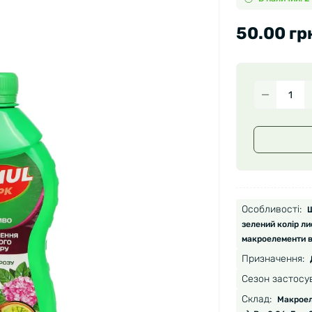
50.00 гр
Особливості:
Ш
зелений колір лис
макроелементи в 
Призначення:
Сезон застосу
Склад:
Макроеле