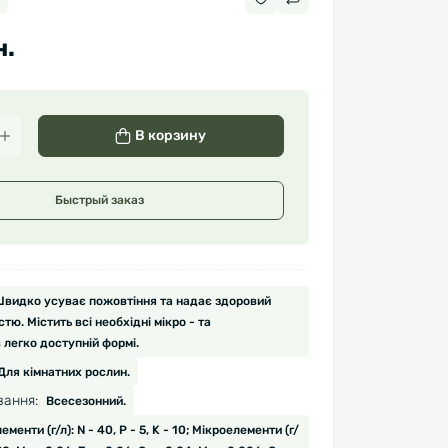
н.
В корзину
Быстрый заказ
видко усуває пожовтіння та надає здоровий
тю. Містить всі необхідні мікро - та
легко доступній формі.
Для кімнатних рослин.
вання:
Всесезонний.
менти (г/л): N - 40, P - 5, K - 10; Мікроелементи (г/