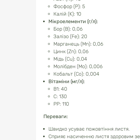
Фосфор (P): 5
Калій (K): 10
Мікроелементи (г/л):
Бор (B): 0,06
Залізо (Fe): 20
Марганець (Mn): 0,06
Цинк (Zn): 0,06
Мідь (Cu): 0,04
Молібден (Mo): 0,006
Кобальт (Co): 0,004
Вітаміни (мг/л):
В1: 40
С: 130
РР: 110
Переваги:
Швидко усуває пожовтіння листя.
Сприяє насиченню листя здоровим зе