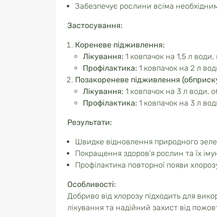
Забезпечує рослини всіма необхідни
Застосування:
Кореневе підживлення:
Лікування:
1 ковпачок на 1,5 л води
Профілактика:
1 ковпачок на 2 л вод
Позакореневе підживлення (обприск
Лікування:
1 ковпачок на 3 л води, 
Профілактика:
1 ковпачок на 3 л вод
Результати:
Швидке відновлення природного зеле
Покращення здоров’я рослин та їх імун
Профілактика повторної появи хлорозу
Особливості:
Добриво від хлорозу підходить для вик
лікування та надійний захист від пожов