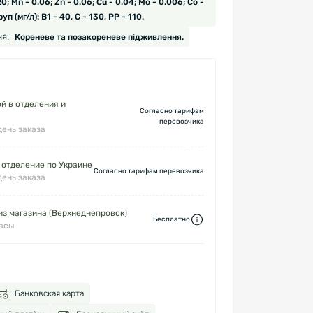
 20; Mn - 0.06; Zn - 0.06; Cu - 0.04; Mo - 0.006; Co -
уп (мг/л): В1 - 40, С - 130, РР - 110.
я:
Кореневе та позакореневе підживлення.
й в отделения и
Согласно тарифам
перевозчика
день заказа
 отделение по Украине
Согласно тарифам перевозчика
день заказа
з магазина (Верхнеднепровск)
Бесплатно
часы
Банковская карта