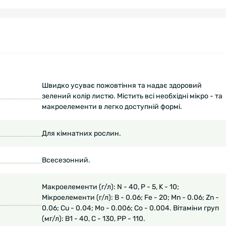
Швидко усуває пожовтіння та надає здоровий
зелений колір листю. Містить всі необхідні мікро - та
макроелементи в легко доступній формі.
Для кімнатних рослин.
Всесезонний.
Макроелементи (г/л): N - 40, P - 5, K - 10;
Мікроелементи (г/л): B - 0.06; Fe - 20; Mn - 0.06; Zn -
0.06; Cu - 0.04; Mo - 0.006; Co - 0.004. Вітаміни груп
(мг/л): В1 - 40, С - 130, РР - 110.