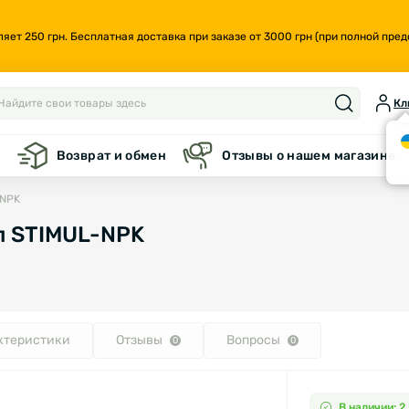
т 250 грн. Бесплатная доставка при заказе от 3000 грн (при полной предо
Кл
а
Возврат и обмен
Отзывы о нашем магазине
-NPK
л STIMUL-NPK
ктеристики
Отзывы
Вопросы
0
0
В наличии: 2