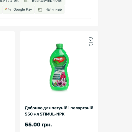
ный платёж
Безналичный счёт
Google Pay
Наличные
Добриво для петуній і пеларгоній
550 мл STIMUL-NPK
55.00 грн.