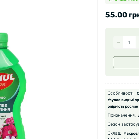
55.00 гр
Особливості:
С
Усуває видимі п
опірність рослин
Призначення:
Сезон застосу
Склад:
Макроеле