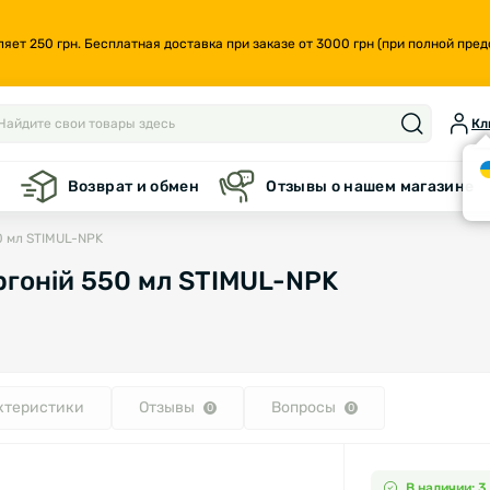
т 250 грн. Бесплатная доставка при заказе от 3000 грн (при полной предо
Кл
а
Возврат и обмен
Отзывы о нашем магазине
50 мл STIMUL-NPK
аргоній 550 мл STIMUL-NPK
ктеристики
Отзывы
Вопросы
0
0
В наличии: 3