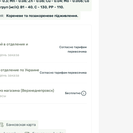
e - 0.3; Mn - 0.06; Zn - 0.06; Cu - 0.04; Mo - 0.006; Co
груп (мг/л): В1 - 40, С - 130, РР - 110.
я:
Кореневе та позакореневе підживлення.
й в отделения и
Согласно тарифам
перевозчика
день заказа
 отделение по Украине
Согласно тарифам перевозчика
день заказа
з магазина (Верхнеднепровск)
Бесплатно
часы
Банковская карта