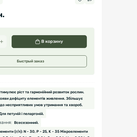
н.
В корзину
Быстрый заказ
тимулює ріст та гармонійний розвиток рослин.
рояви дефіциту елементів живлення. Збільшує
 до несприятливих умов утримання та хвороб.
Для петуній і пеларгоній.
вання:
Всесезонний.
менти (г/л): N - 30, P - 25, K - 35 Мікроелементи