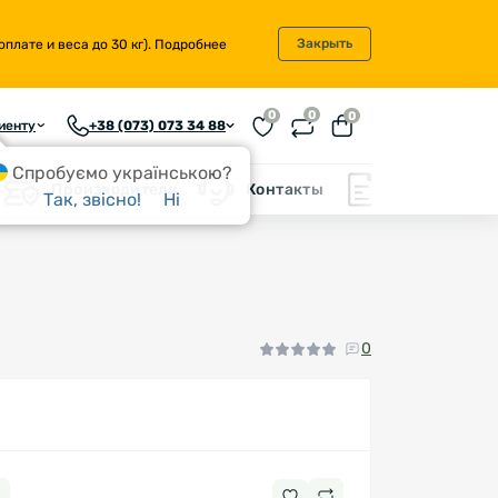
Закрыть
плате и веса до 30 кг).
Подробнее
0
0
0
иенту
+38 (073) 073 34 88
Спробуємо українською?
Производители
Контакты
Блог
Так, звісно!
Ні
0