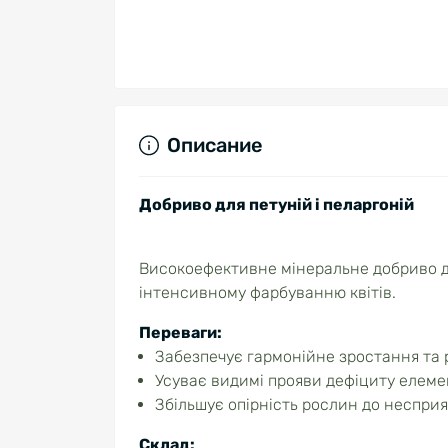
Описание
Добриво для петуній і пеларгоній
Високоефективне мінеральне добриво дл
інтенсивному фарбуванню квітів.
Переваги:
Забезпечує гармонійне зростання та 
Усуває видимі прояви дефіциту елеме
Збільшує опірність рослин до неспри
Склад: