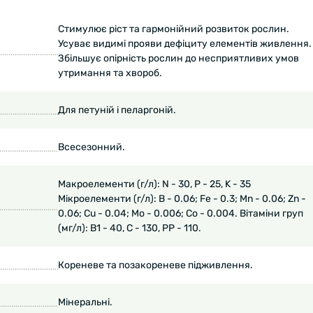
Стимулює ріст та гармонійний розвиток рослин.
Усуває видимі прояви дефіциту елементів живлення.
Збільшує опірність рослин до несприятливих умов
утримання та хвороб.
Для петуній і пеларгоній.
Всесезонний.
Макроелементи (г/л): N - 30, P - 25, K - 35
Мікроелементи (г/л): B - 0.06; Fe - 0.3; Mn - 0.06; Zn -
0.06; Cu - 0.04; Mo - 0.006; Co - 0.004. Вітаміни груп
(мг/л): В1 - 40, С - 130, РР - 110.
Кореневе та позакореневе підживлення.
Мінеральні.