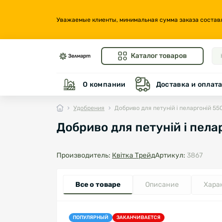
Уважаемые клиенты, минимальная сумма заказа составляе
Каталог товаров
О компании
Доставка и оплат
Удобрения
Добриво для петуній і пеларгоній 5
Добриво для петуній і пел
Производитель:
Квітка Трейд
Артикул:
3867
Все о товаре
Описание
Хара
ПОПУЛЯРНЫЙ
ЗАКАНЧИВАЕТСЯ