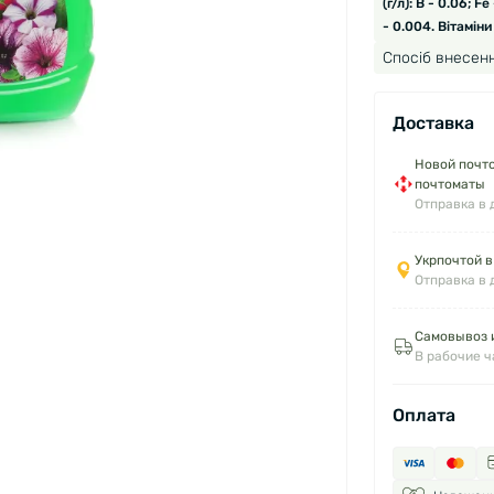
(г/л): B - 0.06; F
- 0.004. Вітаміни 
Спосіб внесенн
Доставка
Новой почто
почтоматы
Отправка в 
Укрпочтой в
Отправка в 
Самовывоз и
В рабочие 
Оплата