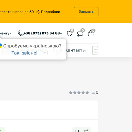
Закрыть
плате и веса до 30 кг).
Подробнее
0
0
0
иенту
+38 (073) 073 34 88
Спробуємо українською?
Производители
Контакты
Блог
Так, звісно!
Ні
0
0