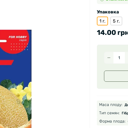
Упаковка
1 г.
5 г.
14.00 грн
Маса плоду:
До
Тип семян:
Гіб
Форма плода: