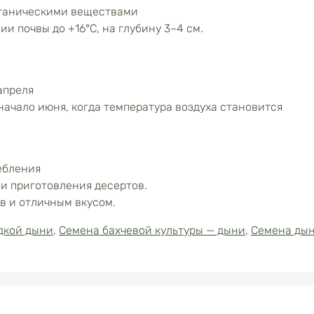
рганическими веществами
и почвы до +16°C, на глубину 3–4 см.
апреля
начало июня, когда температура воздуха становится
ебления
 и приготовления десертов.
в и отличным вкусом.
дкой дыни
,
Семена бахчевой культуры — дыни
,
Семена ды