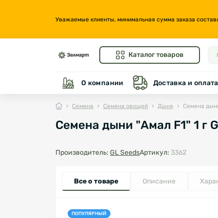
Уважаемые клиенты, минимальная сумма заказа составляе
Каталог товаров
О компании
Доставка и оплат
Семена
Семена овощей
Дыня
Семена дыни 
Семена дыни "Амал F1" 1 г 
Производитель:
GL Seeds
Артикул:
3362
Все о товаре
Описание
Хара
ПОПУЛЯРНЫЙ