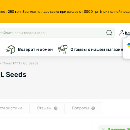
т 250 грн. Бесплатная доставка при заказе от 3000 грн (при полной предо
Кл
а
Возврат и обмен
Отзывы о нашем магазине
"Амал F1" 1 г GL Seeds
GL Seeds
ктеристики
Отзывы
Вопросы
0
0
В наличии: 3