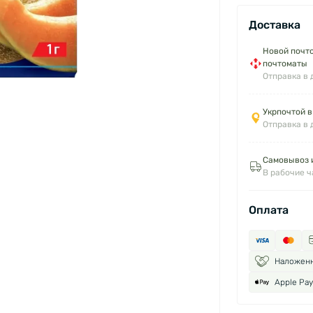
Доставка
Новой почто
почтоматы
Отправка в 
Укрпочтой в
Отправка в 
Самовывоз и
В рабочие 
Оплата
Наложен
Apple Pay