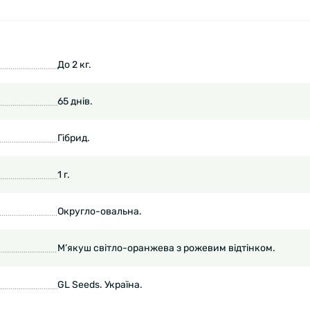
До 2 кг.
65 днів.
Гібрид.
1 г.
Округло-овальна.
М’якуш світло-оранжева з рожевим відтінком.
GL Seeds. Україна.