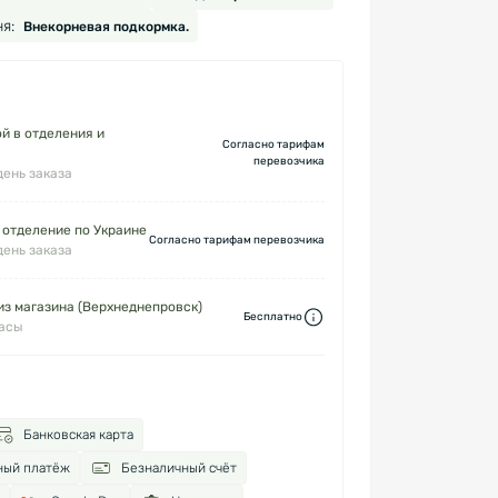
я:
Внекорневая подкормка.
й в отделения и
Согласно тарифам
перевозчика
день заказа
 отделение по Украине
Согласно тарифам перевозчика
день заказа
з магазина (Верхнеднепровск)
Бесплатно
часы
Банковская карта
ный платёж
Безналичный счёт