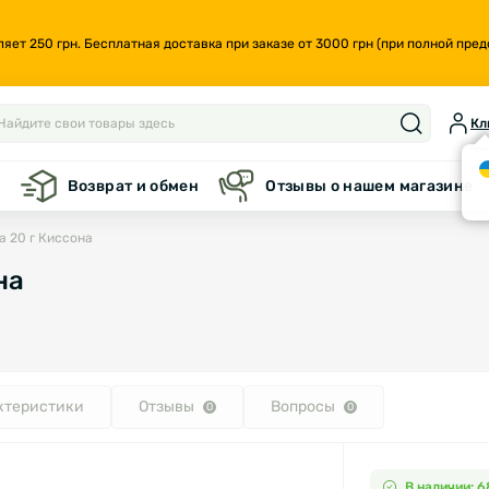
т 250 грн. Бесплатная доставка при заказе от 3000 грн (при полной предо
Кл
а
Возврат и обмен
Отзывы о нашем магазине
а 20 г Киссона
на
ктеристики
Отзывы
Вопросы
0
0
В наличии: 6