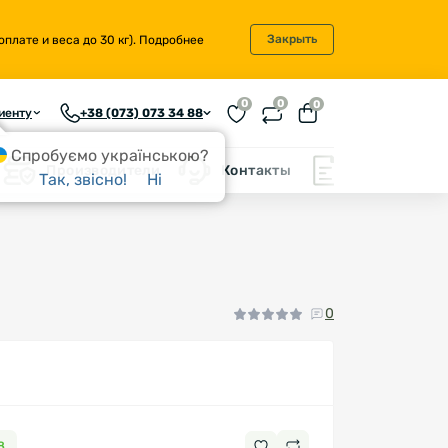
Закрыть
плате и веса до 30 кг).
Подробнее
0
0
0
иенту
+38 (073) 073 34 88
Спробуємо українською?
Производители
Контакты
Блог
Так, звісно!
Ні
0
8