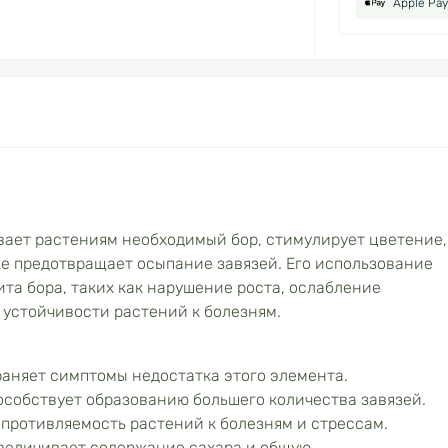
Apple Pay
вает растениям необходимый бор, стимулирует цветение,
же предотвращает осыпание завязей. Его использование
та бора, таких как нарушение роста, ослабление
устойчивости растений к болезням.
аняет симптомы недостатка этого элемента.
особствует образованию большего количества завязей.
противляемость растений к болезням и стрессам.
увеличивает содержание сахара и общую