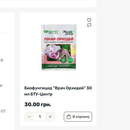
на
ли
Биофунгицид "Врач Орхидей" 30
мл БТУ-Центр
30.00 грн.
 от
В корзину