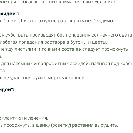
ие при неблагоприятных климатических условиях.
рхидей":
работки. Для этого нужно растворить необходимое
я субстрата производят без попадания солнечного света
избегая попадания раствора в бутоны и цветы.
 между листьями и точками роста ее следует промокнуть
.
 для наземных и сапрофитных орхидей, поливая под коре
та.
сле удаления сухих, мертвых корней.
идей":
филактики и лечения.
 просохнуть, а шейку (розетку) растения высушить.