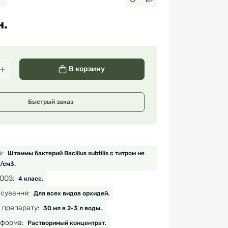
н.
В корзину
Быстрый заказ
:
Штаммы бактерий Bacillus subtilis с титром не
/см3.
ООЗ:
4 класс.
сування:
Для всех видов орхидей.
 препарату:
30 мл в 2-3 л воды.
форма:
Растворимый концентрат.