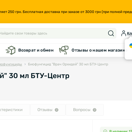
т 250 грн. Бесплатная доставка при заказе от 3000 грн (при полной предо
Кл
а
Возврат и обмен
Отзывы о нашем магазине
иофунгициды
Биофунгицид "Врач Орхидей" 30 мл БТУ-Центр
й" 30 мл БТУ-Центр
ктеристики
Отзывы
Вопросы
0
0
В наличии: 1