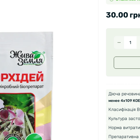
30.00 гр
Діюча речовина
менее 4х109 КОЕ
Класифікація В
Культура засто
Норма витрати
Препаративна 