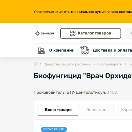
Уважаемые клиенты, минимальная сумма заказа составляе
Каталог товаров
О компании
Доставка и оплат
Средства защиты растений
Биопрепараты
Б
Биофунгицид "Врач Орхиде
Производитель:
БТУ-Центр
Артикул:
3458
Все о товаре
Описание
Хара
ПОПУЛЯРНЫЙ