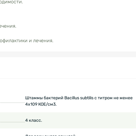
одимости.
ечения.
рофилактики и лечения.
Штаммы бактерий Bacillus subtilis с титром не менее
4х109 КОЕ/см3.
4 класс.