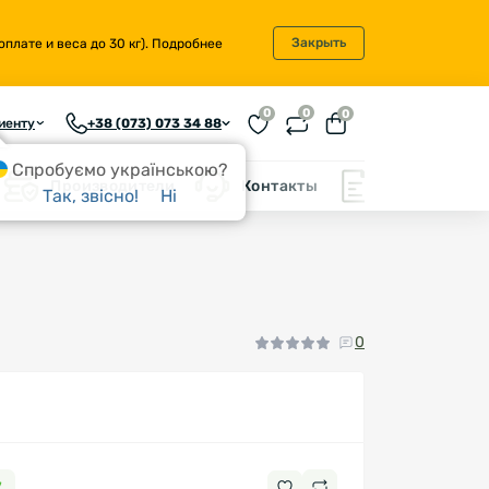
Закрыть
плате и веса до 30 кг).
Подробнее
0
0
0
иенту
+38 (073) 073 34 88
Спробуємо українською?
Производители
Контакты
Блог
Так, звісно!
Ні
0
7