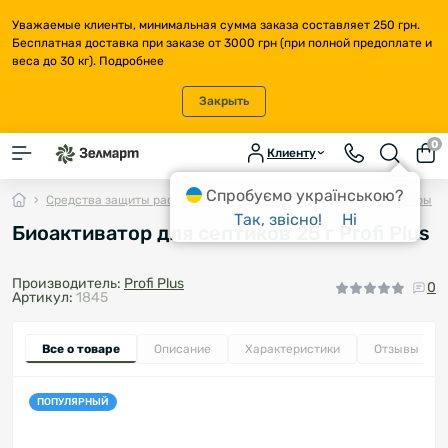
Уважаемые клиенты, минимальная сумма заказа составляет 250 грн.
Бесплатная доставка при заказе от 3000 грн (при полной предоплате и
веса до 30 кг).
Подробнее
Закрыть
0
Клиенту
Спробуємо українською?
Средства защиты растений
Биопрепараты
Биодеструкторы
Так, звісно!
Ні
Биоактиватор для септиков 25 г Profi Plus
Производитель:
Profi Plus
0
Артикул:
1845
Все о товаре
Описание
Характеристики
Отзывы
0
ПОПУЛЯРНЫЙ