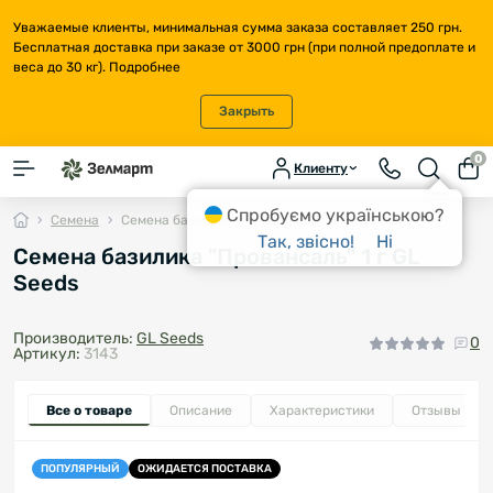
Уважаемые клиенты, минимальная сумма заказа составляет 250 грн.
Бесплатная доставка при заказе от 3000 грн (при полной предоплате и
веса до 30 кг).
Подробнее
Закрыть
0
Клиенту
Спробуємо українською?
Семена
Семена базилика "Провансаль" 1 г GL Seeds
Так, звісно!
Ні
Семена базилика "Провансаль" 1 г GL
Seeds
Производитель:
GL Seeds
0
Артикул:
3143
Все о товаре
Описание
Характеристики
Отзывы
0
ПОПУЛЯРНЫЙ
ОЖИДАЕТСЯ ПОСТАВКА