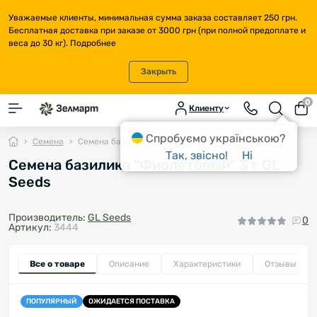
Уважаемые клиенты, минимальная сумма заказа составляет 250 грн.
Бесплатная доставка при заказе от 3000 грн (при полной предоплате и
веса до 30 кг).
Подробнее
Закрыть
0
Клиенту
Спробуємо українською?
Семена
Семена базилика "Фиолетовый" 3 г GL Seeds
Так, звісно!
Ні
Семена базилика "Фиолетовый" 3 г GL
Seeds
Производитель:
GL Seeds
0
Артикул:
3444
Все о товаре
Описание
Характеристики
Отзывы
0
ПОПУЛЯРНЫЙ
ОЖИДАЕТСЯ ПОСТАВКА