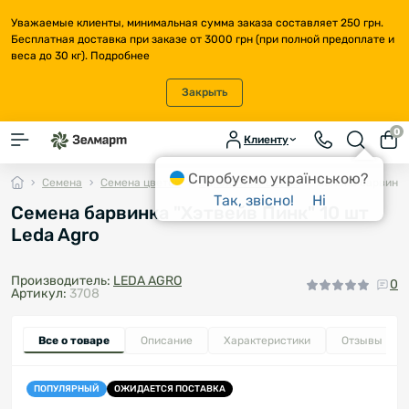
Уважаемые клиенты, минимальная сумма заказа составляет 250 грн.
Бесплатная доставка при заказе от 3000 грн (при полной предоплате и
веса до 30 кг).
Подробнее
Закрыть
0
Клиенту
Спробуємо українською?
Семена
Семена цветов
Однолетние цветы
Семена барвинка 
Так, звісно!
Ні
Семена барвинка "Хэтвейв Пинк" 10 шт
Leda Agro
Производитель:
LEDA AGRO
0
Артикул:
3708
Все о товаре
Описание
Характеристики
Отзывы
0
ПОПУЛЯРНЫЙ
ОЖИДАЕТСЯ ПОСТАВКА