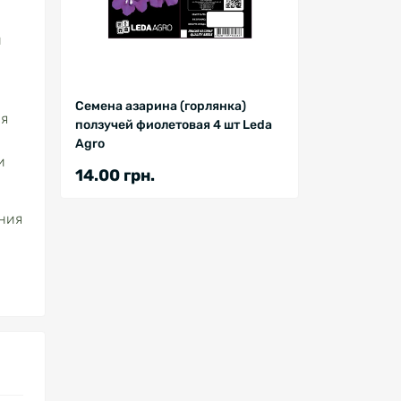
и
Семена азарина (горлянка)
ая
ползучей фиолетовая 4 шт Leda
Agro
и
14.00 грн.
ания