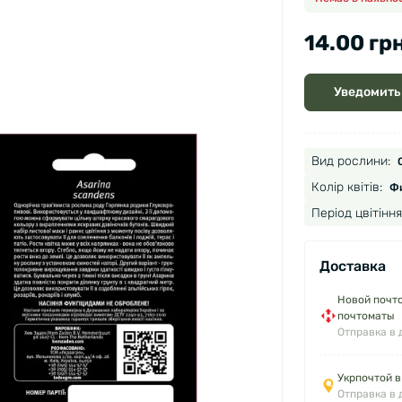
14.00 грн
Уведомить
Вид рослини:
Колір квітів:
Фи
Період цвітіння
Доставка
Новой почто
почтоматы
Отправка в 
Укрпочтой в
Отправка в 