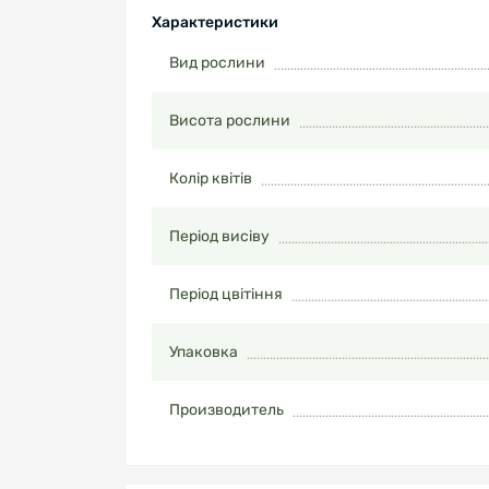
Характеристики
Вид рослини
Висота рослини
Колір квітів
Період висіву
Період цвітіння
Упаковка
Производитель