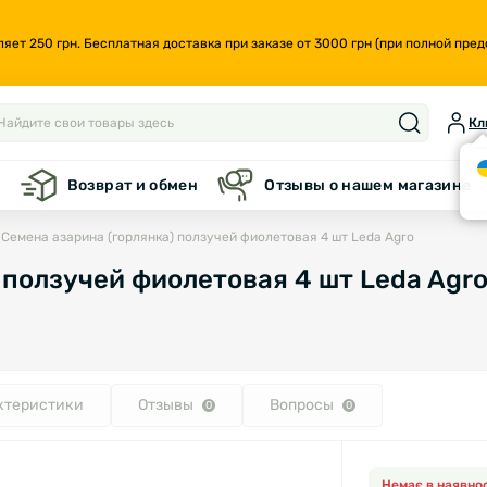
т 250 грн. Бесплатная доставка при заказе от 3000 грн (при полной предо
Кл
а
Возврат и обмен
Отзывы о нашем магазине
Семена азарина (горлянка) ползучей фиолетовая 4 шт Leda Agro
 ползучей фиолетовая 4 шт Leda Agr
ктеристики
Отзывы
Вопросы
0
0
Немає в наявнос