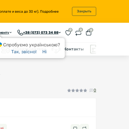
Закрыть
плате и веса до 30 кг).
Подробнее
0
0
0
иенту
+38 (073) 073 34 88
Спробуємо українською?
Производители
Контакты
Блог
Так, звісно!
Ні
o
0
ті