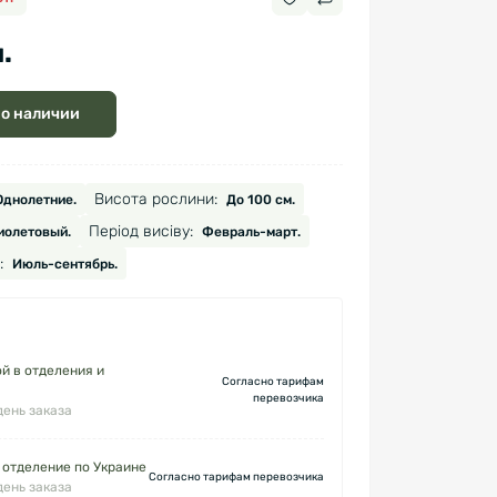
.
 о наличии
Висота рослини:
Однолетние.
До 100 см.
Період висіву:
олетовый.
Февраль-март.
:
Июль-сентябрь.
й в отделения и
Согласно тарифам
перевозчика
день заказа
 отделение по Украине
Согласно тарифам перевозчика
день заказа