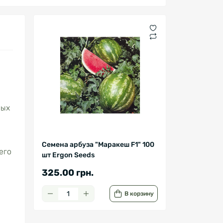
ных
Семена арбуза "Маракеш F1" 100
его
шт Ergon Seeds
325.00 грн.
В корзину