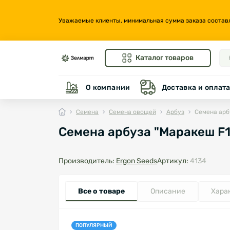
Уважаемые клиенты, минимальная сумма заказа составляе
Каталог товаров
О компании
Доставка и оплат
Семена
Семена овощей
Арбуз
Семена арбу
Семена арбуза "Маракеш F1
Производитель:
Ergon Seeds
Артикул:
4134
Все о товаре
Описание
Хара
ПОПУЛЯРНЫЙ