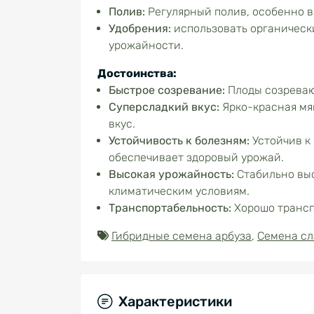
Полив:
Регулярный полив, особенно в
Удобрения:
использовать органическ
урожайности.
Достоинства:
Быстрое созревание:
Плоды созревают
Суперсладкий вкус:
Ярко-красная мя
вкус.
Устойчивость
к болезням:
Устойчив к 
обеспечивает здоровый урожай.
Высокая урожайность:
Стабильно выс
климатическим условиям.
Транспортабельность:
Хорошо трансп
Гибридные семена арбуза
,
Семена сл
Характеристики