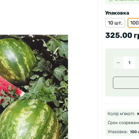
Упаковка
10 шт.
100
325.00 г
Колір м'якоті:
Срок созреван
Упаковка:
100 