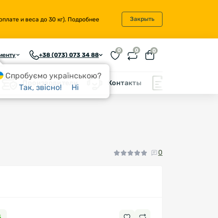
Закрыть
плате и веса до 30 кг).
Подробнее
0
0
0
иенту
+38 (073) 073 34 88
Спробуємо українською?
Производители
Контакты
Блог
Так, звісно!
Ні
0
5