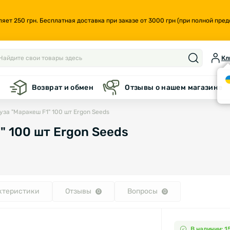
т 250 грн. Бесплатная доставка при заказе от 3000 грн (при полной предо
Кл
а
Возврат и обмен
Отзывы о нашем магазине
за "Маракеш F1" 100 шт Ergon Seeds
" 100 шт Ergon Seeds
ктеристики
Отзывы
Вопросы
0
0
В наличии: 1