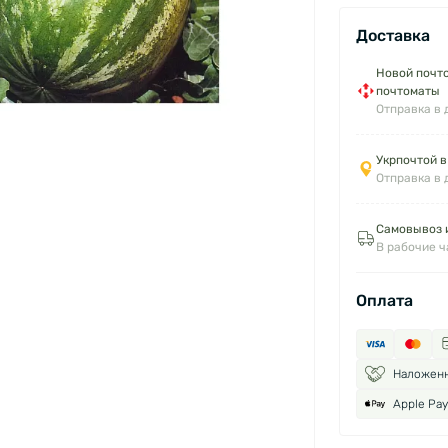
Доставка
Новой почто
почтоматы
Отправка в 
Укрпочтой в
Отправка в 
Самовывоз и
В рабочие 
Оплата
Наложен
Apple Pay