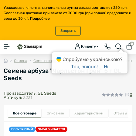
Уважаемые клиенты, минимальная сумма заказа составляет 250 грн.
Бесплатная доставка при заказе от 3000 грн (при полной предоплате и
веса до 30 кг).
Подробнее
Закрыть
0
Клиенту
Спробуємо українською?
Семена
Семена овощей
Арбуз
Семена арбуза "Чарльстон Гр
Так, звісно!
Ні
Семена арбуза "Чарльстон Грей" 5 г GL
Seeds
Производитель:
GL Seeds
0
Артикул:
3231
Все о товаре
Описание
Характеристики
Отзывы
0
ПОПУЛЯРНЫЙ
ЗАКАНЧИВАЕТСЯ