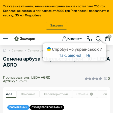
Уважаемые клиенты, минимальная сумма заказа составляет 250 грн.
Бесплатная доставка при заказе от 3000 грн (при полной предоплате и
веса до 30 кг).
Подробнее
Закрыть
0
Клиенту
Спробуємо українською?
Семена
Семена овощей
Арбуз
Семена арбуза "Чарльстон Гр
Так, звісно!
Ні
Семена арбуза "Чарльстон Грей" 10 г LEDA
AGRO
Производитель:
LEDA AGRO
0
Артикул:
3931
о товаре
Описание
Характеристики
Отзывы
Вопрос
0
ПОПУЛЯРНЫЙ
ОЖИДАЕТСЯ ПОСТАВКА