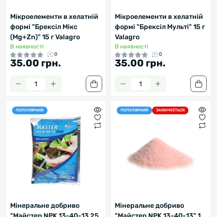
Мікроелементи в хелатній
Мікроелементи в хелатній
формі "Брексіл Мікс
формі "Брексіл Мульті" 15 г
(Mg+Zn)" 15 г Valagro
Valagro
В наявності
В наявності
0
0
35.00 грн.
35.00 грн.
ПОПУЛЯРНИЙ
ПОПУЛЯРНИЙ
ЗАКІНЧУЄТЬСЯ
Мінеральне добриво
Мінеральне добриво
"Майстер NPK 13-40-13 25
"Майстер NPK 13-40-13" 1