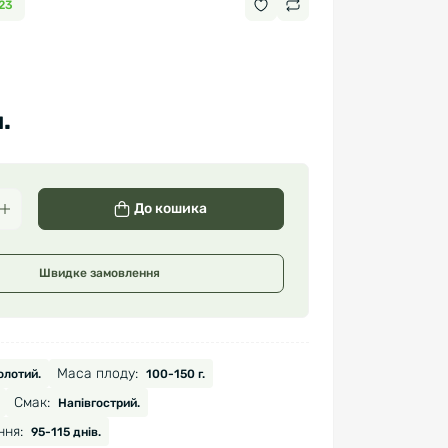
 23
.
До кошика
Швидке замовлення
Маса плоду:
олотий.
100-150 г.
Смак:
Напівгострий.
ння:
95-115 днів.