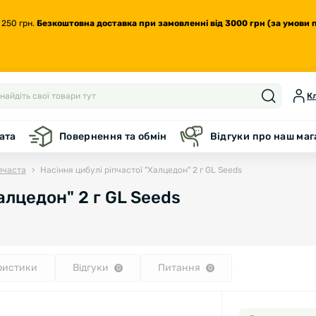
 250 грн.
Безкоштовна доставка
при замовленні від 3000 грн (за умови 
Кл
ата
Повернення та обмін
Відгуки про наш ма
пчаста
Насіння цибулі ріпчастої "Халцедон" 2 г GL Seeds
алцедон" 2 г GL Seeds
ристики
Відгуки
Питання
0
0