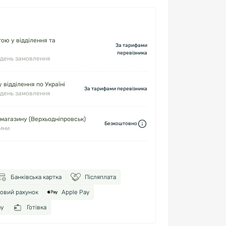
ю у відділення та
За тарифами
перевізника
 день замовлення
 відділення по Україні
За тарифами перевізника
 день замовлення
 магазину (Верхьодніпровськ)
Безкоштовно
дини
Банківська картка
Післяплата
ковий рахунок
Apple Pay
ay
Готівка