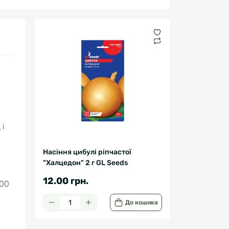
 і
Насіння цибулі ріпчастої
"Халцедон" 2 г GL Seeds
12.00 грн.
500
До кошика