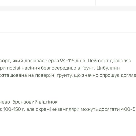
рт, який дозріває через 94-115 днів. Цей сорт дозволяє
ри посіві насіння безпосередньо в ґрунт. Цибулини
 розташована на поверхні ґрунту, що значно спрощує догляд
нево-бронзовий відтінок.
 100-150 г, але окремі екземпляри можуть досягати 400-