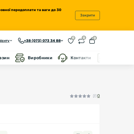
повної передоплати та ваги до 30
Закрити
0
0
0
ієнту
+38 (073) 073 34 88
газин
Виробники
Контакти
Блог
0