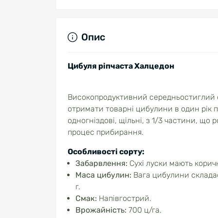
Опис
Цибуля ріпчаста Халцедон
Високопродуктивний середньостиглий со
отримати товарні цибулини в один рік п
одногніздові, щільні, з 1/3 частини, що
процес прибирання.
Особливості сорту:
Забарвлення:
Сухі луски мають корич
Маса цибулин:
Вага цибулини складає
г.
Смак:
Напівгострий.
Врожайність:
700 ц/га.