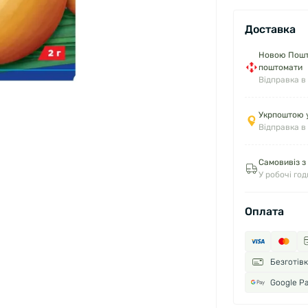
Доставка
Новою Пошто
поштомати
Відправка в
Укрпоштою у
Відправка в
Самовивіз з
У робочі го
Оплата
Безготів
Google P