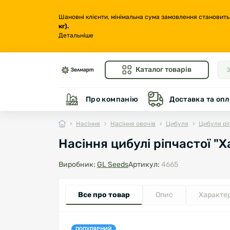
Шановні клієнти, мінімальна сума замовлення становить
кг
).
Детальніше
Каталог товарів
Про компанію
Доставка та опл
Насіння
Насіння овочів
Цибуля
Цибуля рі
Насіння цибулі ріпчастої "Х
Виробник:
GL Seeds
Артикул:
4665
Все про товар
Опис
Характе
ПОПУЛЯРНИЙ