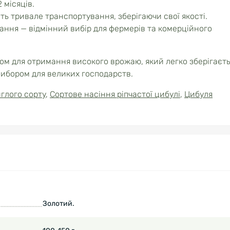
 місяців.
ь тривале транспортування, зберігаючи свої якості.
ння — відмінний вибір для фермерів та комерційного
ом для отримання високого врожаю, який легко зберігаєть
вибором для великих господарств.
иглого сорту
,
Сортове насіння ріпчастої цибулі
,
Цибуля
Золотий.