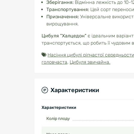
Зберігання:
Відмінна лежкість до 10-12
Транспортування:
Цей сорт переносит
Призначення:
Універсальне використа
вирощування.
Цибуля "Халцедон"
є ідеальним варіант
транспортується, що робить її чудовим 
Насіння цибулі ріпчастої середньост
головчаста
,
Цибуля звичайна.
Характеристики
Характеристики
Колір плоду