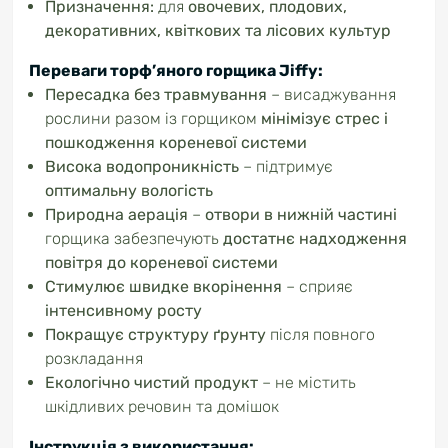
Призначення:
для
овочевих, плодових,
декоративних, квіткових та лісових культур
Переваги торф’яного горщика Jiffy:
Пересадка без травмування
– висаджування
рослини разом із горщиком
мінімізує стрес і
пошкодження кореневої системи
Висока водопроникність
– підтримує
оптимальну вологість
Природна аерація
–
отвори в нижній частині
горщика забезпечують
достатнє надходження
повітря до кореневої системи
Стимулює швидке вкорінення
– сприяє
інтенсивному росту
Покращує структуру ґрунту
після повного
розкладання
Екологічно чистий продукт
– не містить
шкідливих речовин та домішок
Інструкція з використання: