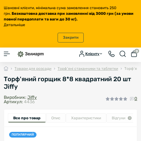
Шановні клієнти, мінімальна сума замовлення становить 250
грн.
Безкоштовна доставка
при замовленні від 3000 грн (за умови
повної передоплати та ваги до 30 кг
).
Детальніше
Закрити
0
Клієнту
Товари для розсади
Торф'яні стаканчики та таблетки
Торф'яни
Торф'яний горщик 8*8 квадратний 20 шт
Jiffy
Виробник:
Jiffy
0
Артикул:
4436
Все про товар
Опис
Характеристики
Відгуки
0
ПОПУЛЯРНИЙ