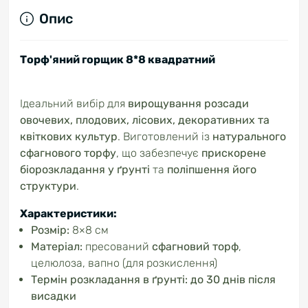
Опис
Торф'яний горщик 8*8 квадратний
Ідеальний вибір для
вирощування розсади
овочевих, плодових, лісових, декоративних та
квіткових культур
. Виготовлений із
натурального
сфагнового торфу
, що забезпечує
прискорене
біорозкладання у ґрунті
та
поліпшення його
структури
.
Характеристики:
Розмір:
8×8 см
Матеріал:
пресований
сфагновий торф
,
целюлоза, вапно (для розкислення)
Термін розкладання в ґрунті:
до 30 днів після
висадки