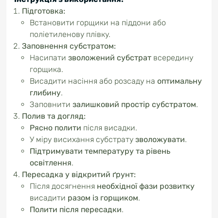
Підготовка:
Встановити горщики на піддони або
поліетиленову плівку.
Заповнення субстратом:
Насипати
зволожений субстрат
всередину
горщика.
Висадити насіння або розсаду на
оптимальну
глибину
.
Заповнити
залишковий простір субстратом
.
Полив та догляд:
Рясно полити
після висадки.
У міру висихання субстрату
зволожувати
.
Підтримувати температуру та рівень
освітлення
.
Пересадка у відкритий ґрунт:
Після досягнення
необхідної фази розвитку
висадити
разом із горщиком
.
Полити після пересадки
.