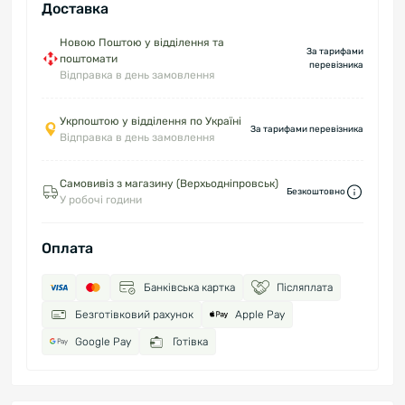
Доставка
Новою Поштою у відділення та
За тарифами
поштомати
перевізника
Відправка в день замовлення
Укрпоштою у відділення по Україні
За тарифами перевізника
Відправка в день замовлення
Самовивіз з магазину (Верхьодніпровськ)
Безкоштовно
У робочі години
Оплата
Банківська картка
Післяплата
Безготівковий рахунок
Apple Pay
Google Pay
Готівка