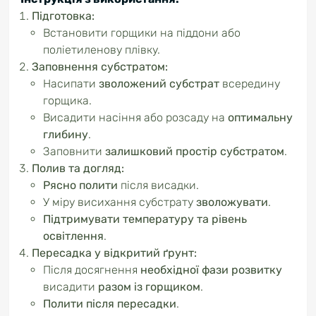
Підготовка:
Встановити горщики на піддони або
поліетиленову плівку.
Заповнення субстратом:
Насипати
зволожений субстрат
всередину
горщика.
Висадити насіння або розсаду на
оптимальну
глибину
.
Заповнити
залишковий простір субстратом
.
Полив та догляд:
Рясно полити
після висадки.
У міру висихання субстрату
зволожувати
.
Підтримувати температуру та рівень
освітлення
.
Пересадка у відкритий ґрунт:
Після досягнення
необхідної фази розвитку
висадити
разом із горщиком
.
Полити після пересадки
.