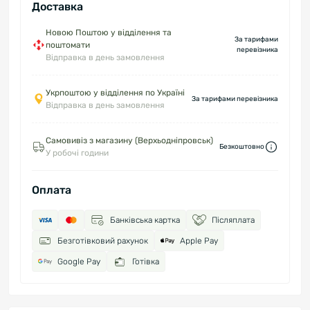
Доставка
Новою Поштою у відділення та
За тарифами
поштомати
перевізника
Відправка в день замовлення
Укрпоштою у відділення по Україні
За тарифами перевізника
Відправка в день замовлення
Самовивіз з магазину (Верхьодніпровськ)
Безкоштовно
У робочі години
Оплата
Банківська картка
Післяплата
Безготівковий рахунок
Apple Pay
Google Pay
Готівка