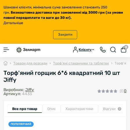
Шановні клієнти, мінімальна сума замовлення становить 250
грн.
Безкоштовна доставка
при замовленні від 3000 грн (за умови
повної передоплати та ваги до 30 кг
).
Детальніше
Закрити
0
Клієнту
Товари для розсади
Торф'яні стаканчики та таблетки
Торф'яни
Торф'яний горщик 6*6 квадратний 10 шт
Jiffy
Виробник:
Jiffy
0
Артикул:
4433
Все про товар
Опис
Характеристики
Відгуки
0
ПОПУЛЯРНИЙ