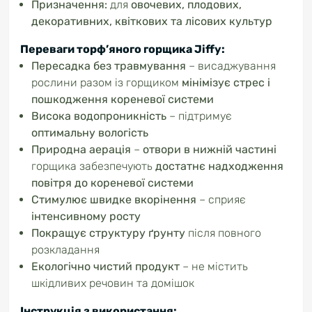
Призначення:
для
овочевих, плодових,
декоративних, квіткових та лісових культур
Переваги торф’яного горщика Jiffy:
Пересадка без травмування
– висаджування
рослини разом із горщиком
мінімізує стрес і
пошкодження кореневої системи
Висока водопроникність
– підтримує
оптимальну вологість
Природна аерація
–
отвори в нижній частині
горщика забезпечують
достатнє надходження
повітря до кореневої системи
Стимулює швидке вкорінення
– сприяє
інтенсивному росту
Покращує структуру ґрунту
після повного
розкладання
Екологічно чистий продукт
– не містить
шкідливих речовин та домішок
Інструкція з використання: