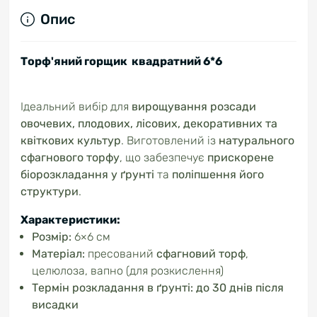
Опис
Торф'яний горщик квадратний 6*6
Ідеальний вибір для
вирощування розсади
овочевих, плодових, лісових, декоративних та
квіткових культур
. Виготовлений із
натурального
сфагнового торфу
, що забезпечує
прискорене
біорозкладання у ґрунті
та
поліпшення його
структури
.
Характеристики:
Розмір:
6×6 см
Матеріал:
пресований
сфагновий торф
,
целюлоза, вапно (для розкислення)
Термін розкладання в ґрунті:
до 30 днів після
висадки