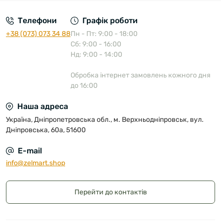
Телефони
Графік роботи
+38 (073) 073 34 88
Пн - Пт: 9:00 - 18:00
Сб: 9:00 - 16:00
Нд: 9:00 - 14:00
Обробка інтернет замовлень кожного дня
до 16:00
Наша адреса
Україна, Дніпропетровська обл., м. Верхньодніпровськ, вул.
Дніпровська, 60а, 51600
E-mail
info@zelmart.shop
Перейти до контактів