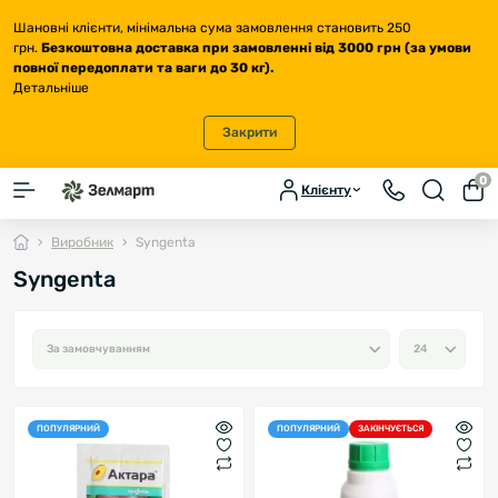
Шановні клієнти, мінімальна сума замовлення становить 250
грн.
Безкоштовна доставка
при замовленні від 3000 грн (за умови
повної передоплати та ваги до 30 кг
).
Детальніше
Закрити
0
Клієнту
Виробник
Syngenta
Syngenta
ПОПУЛЯРНИЙ
ПОПУЛЯРНИЙ
ЗАКІНЧУЄТЬСЯ