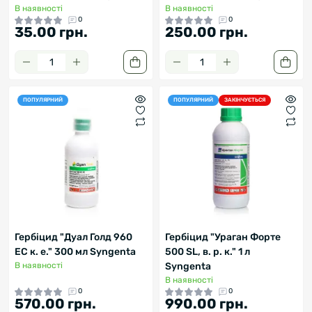
В наявності
В наявності
0
0
35.00 грн.
250.00 грн.
ПОПУЛЯРНИЙ
ПОПУЛЯРНИЙ
ЗАКІНЧУЄТЬСЯ
Гербіцид "Дуал Голд 960
Гербіцид "Ураган Форте
ЕС к. е." 300 мл Syngenta
500 SL, в. р. к." 1 л
В наявності
Syngenta
В наявності
0
0
570.00 грн.
990.00 грн.