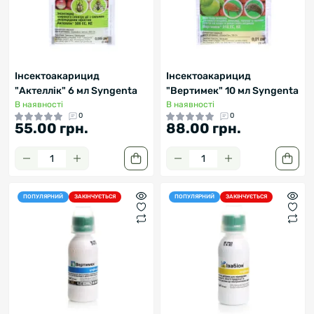
Інсектоакарицид
Інсектоакарицид
"Актеллік" 6 мл Syngenta
"Вертимек" 10 мл Syngenta
В наявності
В наявності
0
0
55.00 грн.
88.00 грн.
ПОПУЛЯРНИЙ
ЗАКІНЧУЄТЬСЯ
ПОПУЛЯРНИЙ
ЗАКІНЧУЄТЬСЯ