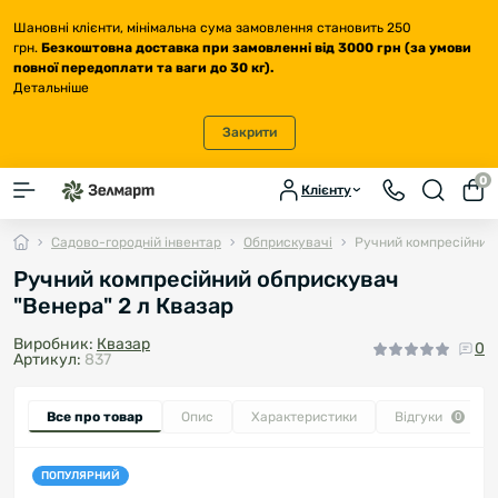
Шановні клієнти, мінімальна сума замовлення становить 250
грн.
Безкоштовна доставка
при замовленні від 3000 грн (за умови
повної передоплати та ваги до 30 кг
).
Детальніше
Закрити
0
Клієнту
Садово-городній інвентар
Обприскувачі
Ручний компресійний 
Ручний компресійний обприскувач
"Венера" 2 л Квазар
Виробник:
Квазар
0
Артикул:
837
Все про товар
Опис
Характеристики
Відгуки
0
ПОПУЛЯРНИЙ