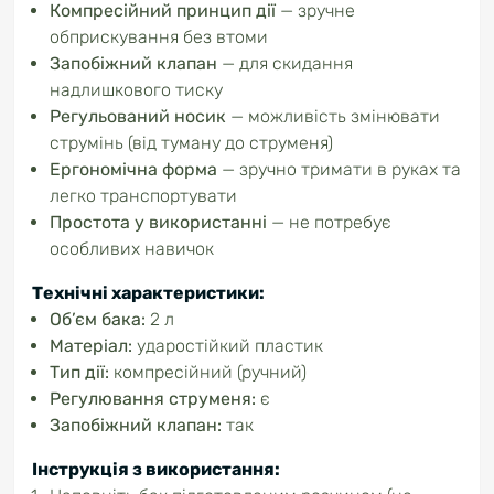
Компресійний принцип дії
— зручне
обприскування без втоми
Запобіжний клапан
— для скидання
надлишкового тиску
Регульований носик
— можливість змінювати
струмінь (від туману до струменя)
Ергономічна форма
— зручно тримати в руках та
легко транспортувати
Простота у використанні
— не потребує
особливих навичок
Технічні характеристики:
Об’єм бака:
2 л
Матеріал:
ударостійкий пластик
Тип дії:
компресійний (ручний)
Регулювання струменя:
є
Запобіжний клапан:
так
Інструкція з використання: