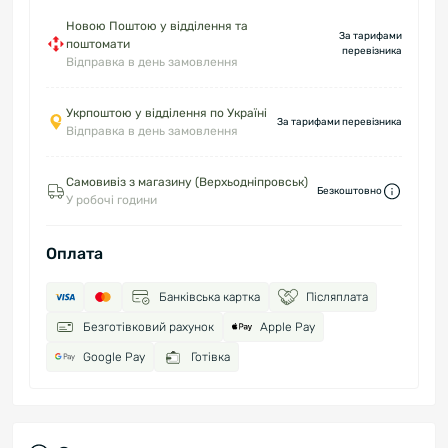
Новою Поштою у відділення та
За тарифами
поштомати
перевізника
Відправка в день замовлення
Укрпоштою у відділення по Україні
За тарифами перевізника
Відправка в день замовлення
Самовивіз з магазину (Верхьодніпровськ)
Безкоштовно
У робочі години
Оплата
Банківська картка
Післяплата
Безготівковий рахунок
Apple Pay
Google Pay
Готівка