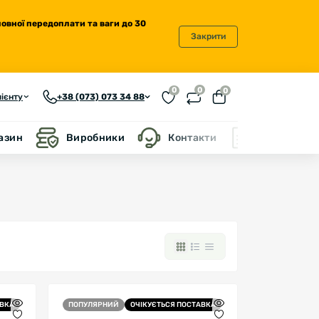
повної передоплати та ваги до 30
Закрити
0
0
0
ієнту
+38 (073) 073 34 88
газин
Виробники
Контакти
Блог
АВКА
ПОПУЛЯРНИЙ
ОЧІКУЄТЬСЯ ПОСТАВКА