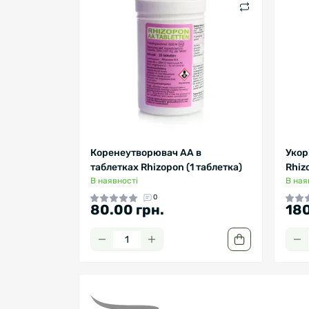
Коренеутворювач АА в
Укор
таблетках Rhizopon (1 таблетка)
Rhiz
В наявності
В ная
0
80.00 грн.
180