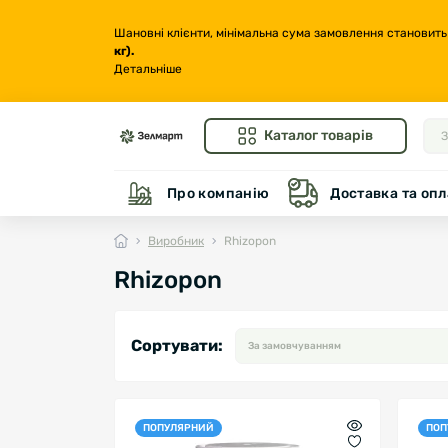
Шановні клієнти, мінімальна сума замовлення становить
кг
).
Детальніше
Каталог товарів
Про компанію
Доставка та опл
Виробник
Rhizopon
Rhizopon
Сортувати:
ПОПУЛЯРНИЙ
ПОП