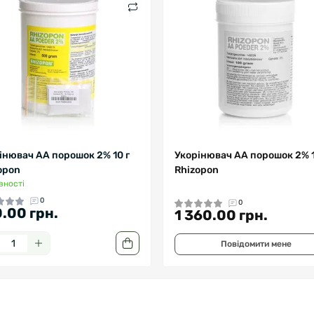
інювач АА порошок 2% 10 г
Укорінювач АА порошок 2% 1
opon
Rhizopon
вності
0
0
.00 грн.
1 360.00 грн.
Повідомити мене