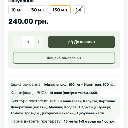
Пакування
10 мл.
30 мл.
150 мл.
1 л.
240.00 грн.
До кошика
Швидке замовлення
Діюча речовина:
Імідаклоприд, 100 г/л + біфентрин, 100 г/л.
Класифікація ВООЗ:
III клас (помірно токсичний).
Культура застосування:
Газонні трави; Капуста; Картопля;
Декоративні (листяні); Малина; Плодові; Саджанці; Суниця;
Томати; Троянди; Декоративні (хвойні); Цибулинні квіти.
Норма витрати препарату:
10 мл на 1-5 л води на 1 сотку.