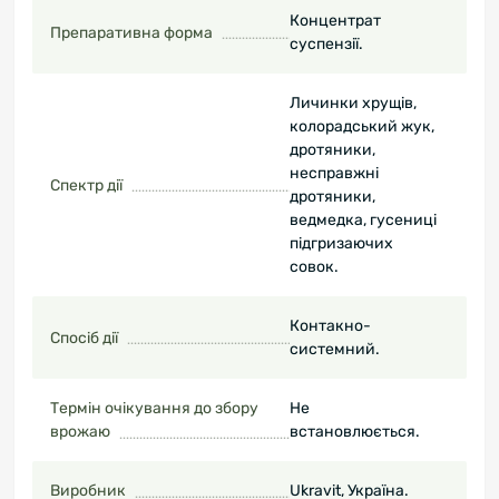
Концентрат
Препаративна форма
суспензії.
Личинки хрущів,
колорадський жук,
дротяники,
несправжні
Спектр дії
дротяники,
ведмедка, гусениці
підгризаючих
совок.
Контакно-
Спосіб дії
системний.
Термін очікування до збору
Не
врожаю
встановлюється.
Виробник
Ukravit, Україна.