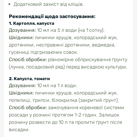
Додатковий захист від кліщів.
Рекомендації щодо застосування:
1. Картопля, капуста
Дозування:
10 мл на 5 л води (на 1 сотку).
Шкідники:
личинки хрущів, колорадський жук,
дротяники, несправжні дротяники, ведмедка,
гусениці підгризаючих совок.
Спосіб обробки:
рівномірне обприскування ґрунту
(лунка, посадковий ряд) перед висадкою культури.
2. Капуста, томати
Дозування:
10 мл на 1 л води.
Шкідники:
личинки хрущів, колорадський жук,
попелиці, трипси, білокрилка (закритий ґрунт).
Спосіб обробки:
замочування кореневої системи
розсади у розчині протягом 1-2 годин. Залишок
розчину розвести до 10 л та пролити ґрунт після
висадки.