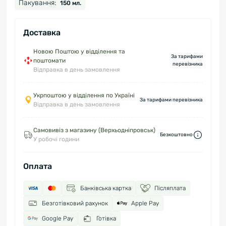
Пакування:
150 мл.
Доставка
Новою Поштою у відділення та
За тарифами
поштомати
перевізника
Відправка в день замовлення
Укрпоштою у відділення по Україні
За тарифами перевізника
Відправка в день замовлення
Самовивіз з магазину (Верхьодніпровськ)
Безкоштовно
У робочі години
Оплата
Банківська картка
Післяплата
Безготівковий рахунок
Apple Pay
Google Pay
Готівка