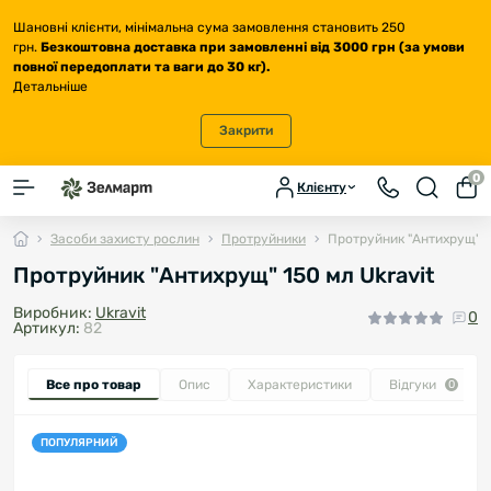
Шановні клієнти, мінімальна сума замовлення становить 250
грн.
Безкоштовна доставка
при замовленні від 3000 грн (за умови
повної передоплати та ваги до 30 кг
).
Детальніше
Закрити
0
Клієнту
Засоби захисту рослин
Протруйники
Протруйник "Антихрущ" 1
Протруйник "Антихрущ" 150 мл Ukravit
Виробник:
Ukravit
0
Артикул:
82
Все про товар
Опис
Характеристики
Відгуки
0
ПОПУЛЯРНИЙ