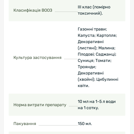
III клас (помірно
Класифікація ВООЗ
токсичний).
Газонні трави;
Капуста; Картопля;
Декоративні
(листяні); Малина;
Плодові; Саджанці;
Культура застосування
Суниця; Томати;
Троянди;
Декоративні
(хвойні); Цибулинні
квіти.
10 мл на 1-5 л води
Норма витрати препарату
на 1 сотку.
Пакування
150 мл.