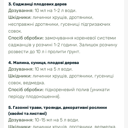
3. Саджанці плодових дерев
Дозування:
10 мл на 1-2 л води.
Шкідники:
личинки хрущів, дротяники,
несправжні дротяники, гусениці підгризаючих
совок.
Спосіб обробки:
замочування кореневої системи
саджанців у розчині 1-2 години. Залишок розчину
розвести до 10 л і пролити ґрунт.
4. Малина, суниця, плодові дерева
Дозування:
10 мл на 5 л води.
Шкідники:
личинки хрущів, дротяники, гусениці
совок, ведмедка.
Спосіб обробки:
підкореневий полив (уникати
періоду плодоношення).
5. Газонні трави, троянди, декоративні рослини
(хвойні та листяні)
Дозування:
10-15 мл на 5 л води.
Шкідники:
личинки хрущів, дротяники, ведмедка,