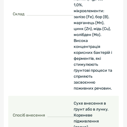
1,0%,
мікроелементи:
Склад
залізо (Fe), бор (B),
марганець (Mn),
цинк (Zn), мідь (Cu),
молібден (Mo).
Висока
концентрація
корисних бактерій і
ферментів, які
стимулюють
ґрунтові процеси та
сприяють
засвоєнню
поживних речовин.
Сухе внесення в
ґрунт або в лунку.
Спосіб внесення
Кореневе
підживлення