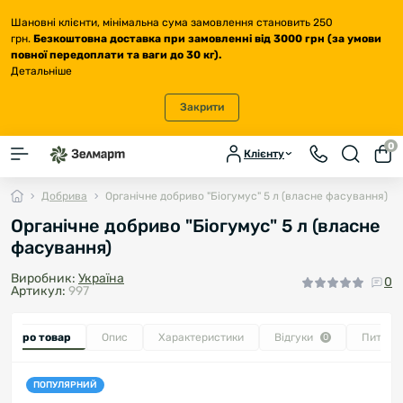
Шановні клієнти, мінімальна сума замовлення становить 250
грн.
Безкоштовна доставка
при замовленні від 3000 грн (за умови
повної передоплати та ваги до 30 кг
).
Детальніше
Закрити
0
Клієнту
Добрива
Органічне добриво "Біогумус" 5 л (власне фасування)
Органічне добриво "Біогумус" 5 л (власне
фасування)
Виробник:
Україна
0
Артикул:
997
се про товар
Опис
Характеристики
Відгуки
Питанн
0
ПОПУЛЯРНИЙ