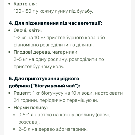
Картопля
:
100–150 г у кожну лунку під бульбу.
4. Для підживлення під час вегетації
:
Овочі, квіти
:
1–2 кг на 10 м² пристовбурного кола або
рівномірно розподілити по ділянці.
Плодові дерева, чагарники
:
2–5 кг на одну рослину, розподілити по
пристовбурному колу.
5. Для приготування рідкого
добрива
("біогумусний чай"):
Рецепт
: 1 кг біогумусу на 10 л води, настоювати
24 години, періодично перемішуючи.
Норми поливу
:
0,5–1 л настою на кожну рослину (овочі,
розсада).
2–5 л на дерево або чагарник.