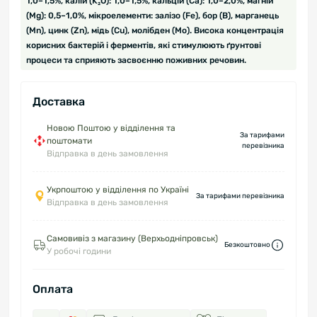
1,0–1,5%, калій (K₂O): 1,0–1,5%, кальцій (Ca): 1,0–2,0%, магній
(Mg): 0,5–1,0%, мікроелементи: залізо (Fe), бор (B), марганець
(Mn), цинк (Zn), мідь (Cu), молібден (Mo). Висока концентрація
корисних бактерій і ферментів, які стимулюють ґрунтові
процеси та сприяють засвоєнню поживних речовин.
Доставка
Новою Поштою у відділення та
За тарифами
поштомати
перевізника
Відправка в день замовлення
Укрпоштою у відділення по Україні
За тарифами перевізника
Відправка в день замовлення
Самовивіз з магазину (Верхьодніпровськ)
Безкоштовно
У робочі години
Оплата