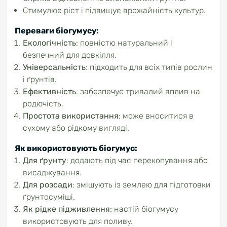
Стимулює ріст і підвищує врожайність культур.
Переваги біогумусу
:
Екологічність
: повністю натуральний і
безпечний для довкілля.
Універсальність
: підходить для всіх типів рослин
і ґрунтів.
Ефективність
: забезпечує тривалий вплив на
родючість.
Простота використання
: може вноситися в
сухому або рідкому вигляді.
Як використовують біогумус
:
Для ґрунту
: додають під час перекопування або
висаджування.
Для розсади
: змішують із землею для підготовки
ґрунтосуміші.
Як рідке підживлення
: настій біогумусу
використовують для поливу.