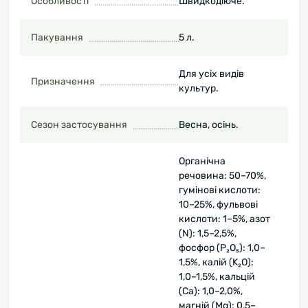
Особливості
Швидкодіюче.
Пакування
5 л.
Для усіх видів
Призначення
культур.
Сезон застосування
Весна, осінь.
Органічна
речовина: 50–70%,
гумінові кислоти:
10–25%, фульвові
кислоти: 1–5%, азот
(N): 1,5–2,5%,
фосфор (P₂O₅): 1,0–
1,5%, калій (K₂O):
1,0–1,5%, кальцій
(Ca): 1,0–2,0%,
магній (Mg): 0,5–