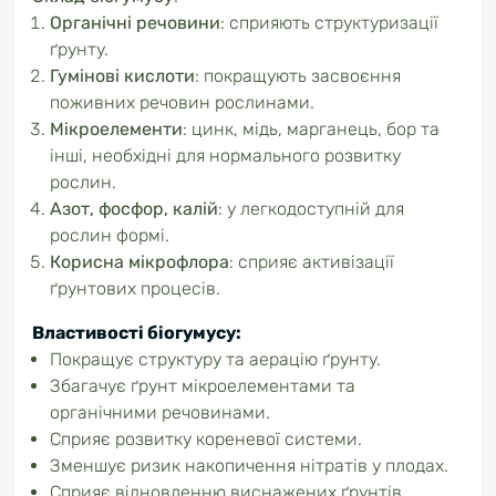
Органічні речовини
: сприяють структуризації
ґрунту.
Гумінові кислоти
: покращують засвоєння
поживних речовин рослинами.
Мікроелементи
: цинк, мідь, марганець, бор та
інші, необхідні для нормального розвитку
рослин.
Азот, фосфор, калій
: у легкодоступній для
рослин формі.
Корисна мікрофлора
: сприяє активізації
ґрунтових процесів.
Властивості біогумусу
:
Покращує структуру та аерацію ґрунту.
Збагачує ґрунт мікроелементами та
органічними речовинами.
Сприяє розвитку кореневої системи.
Зменшує ризик накопичення нітратів у плодах.
Сприяє відновленню виснажених ґрунтів.