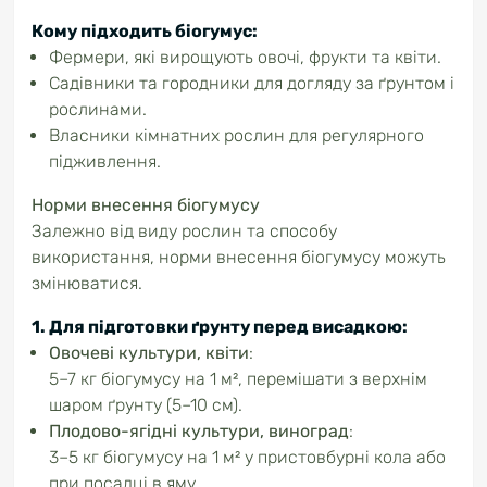
Кому підходить біогумус
:
Фермери, які вирощують овочі, фрукти та квіти.
Садівники та городники для догляду за ґрунтом і
рослинами.
Власники кімнатних рослин для регулярного
підживлення.
Норми внесення біогумусу
Залежно від виду рослин та способу
використання, норми внесення біогумусу можуть
змінюватися.
1. Для підготовки ґрунту перед висадкою
:
Овочеві культури, квіти
:
5–7 кг біогумусу на 1 м², перемішати з верхнім
шаром ґрунту (5–10 см).
Плодово-ягідні культури, виноград
:
3–5 кг біогумусу на 1 м² у пристовбурні кола або
при посадці в яму.