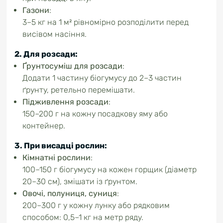
Газони
:
3–5 кг на 1 м² рівномірно розподілити перед
висівом насіння.
2. Для розсади
:
Ґрунтосуміш для розсади
:
Додати 1 частину біогумусу до 2–3 частин
ґрунту, ретельно перемішати.
Підживлення розсади
:
150–200 г на кожну посадкову яму або
контейнер.
3. При висадці рослин
:
Кімнатні рослини
:
100–150 г біогумусу на кожен горщик (діаметр
20–30 см), змішати із ґрунтом.
Овочі, полуниця, суниця
:
200–300 г у кожну лунку або рядковим
способом: 0,5–1 кг на метр ряду.