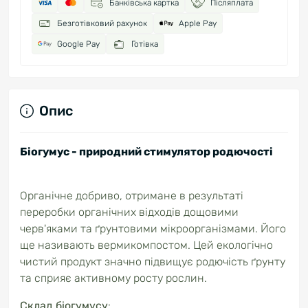
Банківська картка
Післяплата
Безготівковий рахунок
Apple Pay
Google Pay
Готівка
Опис
Біогумус - природний стимулятор родючості
Органічне добриво, отримане в результаті
переробки органічних відходів дощовими
черв'яками та ґрунтовими мікроорганізмами. Його
ще називають вермикомпостом. Цей екологічно
чистий продукт значно підвищує родючість ґрунту
та сприяє активному росту рослин.
Склад біогумусу
: