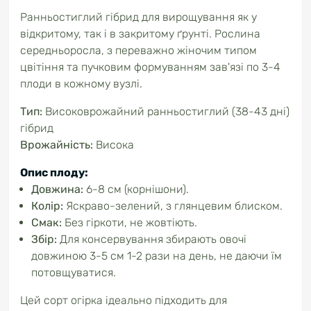
Ранньостиглий гібрид для вирощування як у
відкритому, так і в закритому ґрунті. Рослина
середньоросла, з переважно жіночим типом
цвітіння та пучковим формуванням зав'язі по 3-4
плоди в кожному вузлі.
Тип:
Високоврожайний ранньостиглий (38-43 дні)
гібрид
Врожайність:
Висока
Опис плоду:
Довжина:
6-8 см (корнішони).
Колір:
Яскраво-зелений, з глянцевим блиском.
Смак:
Без гіркоти, не жовтіють.
Збір:
Для консервування збирають овочі
довжиною 3-5 см 1-2 рази на день, не даючи їм
потовщуватися.
Цей сорт огірка ідеально підходить для