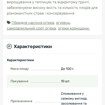
вирощування у теплицях та відкритому ґрунті,
забезпечуючи високу якість та кількість плодів для
різноманітних страв і консервування.
Гібридне насіння огірка
,
огурець
,
самозапильний сорт огірка
,
огірки корнішони.
Характеристики
Характеристики
Маса плоду
До 100 г.
Пакування
10 шт.
Споживання у
свіжому вигляді,
Призначення
засолювання та