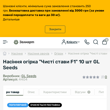
Шановні клієнти, мінімальна сума замовлення становить 250
грн.
Безкоштовна доставка
при замовленні від 3000 грн (за умови
повної передоплати та ваги до 30 кг
).
Детальніше
Закрити
0
Клієнту
Насіння
Насіння овочів
Огірок
Насіння огірка "Чисті стави F
Насіння огірка "Чисті стави F1" 10 шт GL
Seeds
Виробник:
GL Seeds
0
Артикул:
4404
се про товар
Опис
Характеристики
Відгуки
Питанн
0
ПОПУЛЯРНИЙ
ОЧІКУЄТЬСЯ ПОСТАВКА