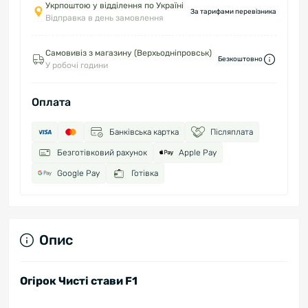
Укрпоштою у відділення по Україні
За тарифами перевізника
Відправка в день замовлення
Самовивіз з магазину (Верхьодніпровськ)
Безкоштовно
У робочі години
Оплата
Банківська картка
Післяплата
Безготівковий рахунок
Apple Pay
Google Pay
Готівка
Опис
Огірок Чисті стави F1