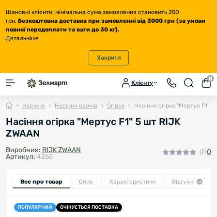
Шановні клієнти, мінімальна сума замовлення становить 250
грн.
Безкоштовна доставка
при замовленні від 3000 грн (за умови
повної передоплати та ваги до 30 кг
).
Детальніше
Закрити
0
Клієнту
Насіння
Насіння овочів
Огірок
Насіння огірка "Мертус F1" 5
Насіння огірка "Мертус F1" 5 шт RIJK
ZWAAN
Виробник:
RIJK ZWAAN
0
Артикул:
4265
Все про товар
Опис
Характеристики
Відгуки
0
ПОПУЛЯРНИЙ
ОЧІКУЄТЬСЯ ПОСТАВКА