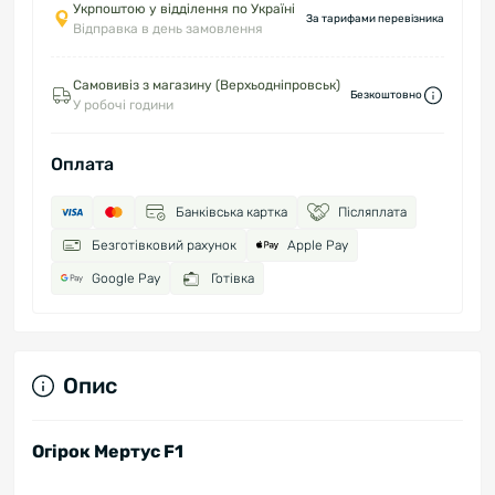
Укрпоштою у відділення по Україні
За тарифами перевізника
Відправка в день замовлення
Самовивіз з магазину (Верхьодніпровськ)
Безкоштовно
У робочі години
Оплата
Банківська картка
Післяплата
Безготівковий рахунок
Apple Pay
Google Pay
Готівка
Опис
Огірок Мертус F1