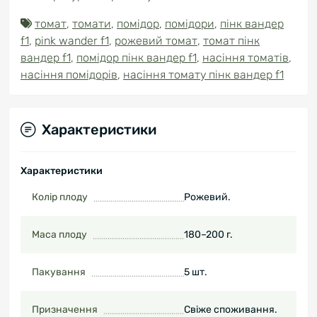
томат
,
томати
,
помідор
,
помідори
,
пінк вандер
f1
,
pink wander f1
,
рожевий томат
,
томат пінк
вандер f1
,
помідор пінк вандер f1
,
насіння томатів
,
насіння помідорів
,
насіння томату пінк вандер f1
Характеристики
Характеристики
Колір плоду
Рожевий.
Маса плоду
180–200 г.
Пакування
5 шт.
Призначення
Свіже споживання.