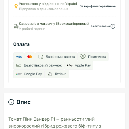
Укрпоштою у відділення по Україні
За тарифами перевізника
Відправка в день замовлення
Самовивіз з магазину (Верхьодніпровськ)
Безкоштовно
У робочі години
Оплата
Банківська картка
Післяплата
Безготівковий рахунок
Apple Pay
Google Pay
Готівка
Опис
Томат Пінк Вандер F1 — ранньостиглий
високорослий гібрид рожевого біф-типу з