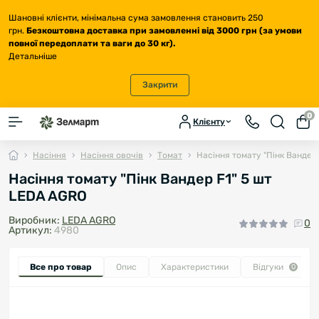
Шановні клієнти, мінімальна сума замовлення становить 250
грн.
Безкоштовна доставка
при замовленні від 3000 грн (за умови
повної передоплати та ваги до 30 кг
).
Детальніше
Закрити
0
Клієнту
Насіння
Насіння овочів
Томат
Насіння томату "Пінк Вандер
Насіння томату "Пінк Вандер F1" 5 шт
LEDA AGRO
Виробник:
LEDA AGRO
0
Артикул:
4980
Все про товар
Опис
Характеристики
Відгуки
0