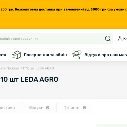
 250 грн.
Безкоштовна доставка
при замовленні від 3000 грн (за умови 
Кл
ата
Повернення та обмін
Відгуки про наш ма
ату "Бобкат F1" 10 шт LEDA AGRO
" 10 шт LEDA AGRO
ристики
Відгуки
Питання
0
0