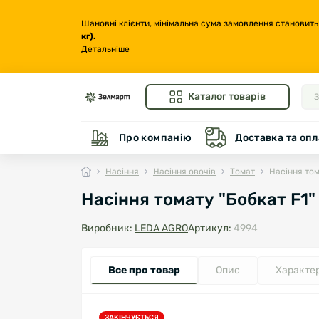
Шановні клієнти, мінімальна сума замовлення становить
кг
).
Детальніше
Каталог товарів
Про компанію
Доставка та опл
Насіння
Насіння овочів
Томат
Насіння том
Насіння томату "Бобкат F1
Виробник:
LEDA AGRO
Артикул:
4994
Все про товар
Опис
Характе
ЗАКІНЧУЄТЬСЯ