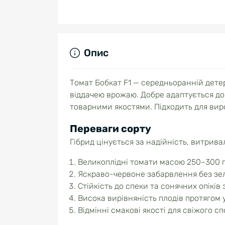
Опис
Томат Бобкат F1 — середньоранній дете
віддачею врожаю. Добре адаптується до
товарними якостями. Підходить для виро
Переваги сорту
Гібрид цінується за надійність, витрива
Великоплідні томати масою 250–300 г
Яскраво-червоне забарвлення без зел
Стійкість до спеки та сонячних опікі
Висока вирівняність плодів протягом у
Відмінні смакові якості для свіжого с