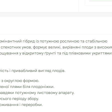
рмінантний гібрид із потужною рослиною та стабільною
 спекотних умов, формує великі, вирівняні плоди з висок
щування у відкритому ґрунті та під плівковими укриттями
лість і привабливий вигляд плодів.
 з округлою формою.
еної плями біля плодоніжки.
в завдяки потужному листовому апарату.
сього періоду збору.
поживання і переробки.