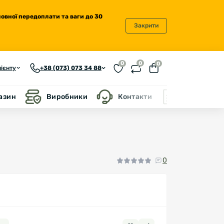
повної передоплати та ваги до 30
Закрити
0
0
0
ієнту
+38 (073) 073 34 88
газин
Виробники
Контакти
Блог
0