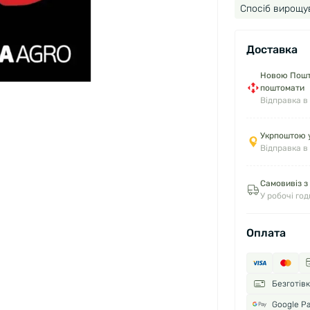
Спосіб вирощу
Доставка
Новою Пошто
поштомати
Відправка в
Укрпоштою у
Відправка в
Самовивіз з
У робочі го
Оплата
Безготів
Google P