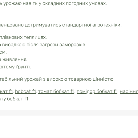
ь урожаю навіть у складних погодних умовах.
мендовано дотримуватись стандартної агротехніки.
плівкових теплицях.
 висадкою після загрози заморозків.
см.
е живлення.
ітому ґрунті.
табільний урожай з високою товарною цінністю.
кат f1
,
bobcat f1
,
томат бобкат f1
,
помідор бобкат f1
,
насінн
ту бобкат f1