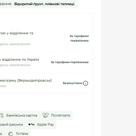
вання:
Відкритий ґрунт, плівкові теплиці.
ю у відділення та
За тарифами
перевізника
 день замовлення
 відділення по Україні
За тарифами перевізника
 день замовлення
 магазину (Верхьодніпровськ)
Безкоштовно
дини
Банківська картка
Післяплата
ковий рахунок
Apple Pay
ay
Готівка