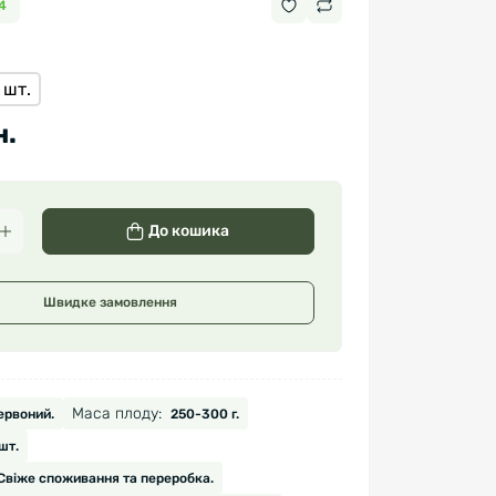
4
 шт.
н.
До кошика
Швидке замовлення
Маса плоду:
ервоний.
250-300 г.
шт.
Свіже споживання та переробка.