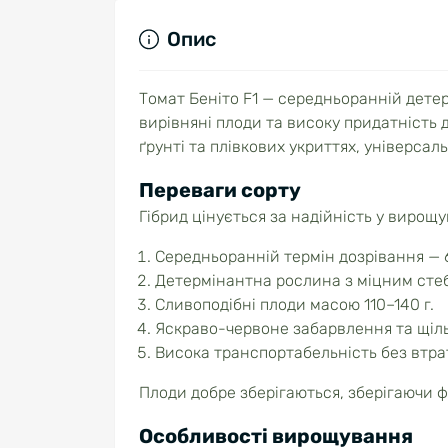
Опис
Томат Беніто F1 — середньоранній детер
вирівняні плоди та високу придатність
ґрунті та плівкових укриттях, універса
Переваги сорту
Гібрид цінується за надійність у вирощу
Середньоранній термін дозрівання — 6
Детермінантна рослина з міцним сте
Сливоподібні плоди масою 110–140 г.
Яскраво-червоне забарвлення та щіль
Висока транспортабельність без втрат
Плоди добре зберігаються, зберігаючи ф
Особливості вирощування