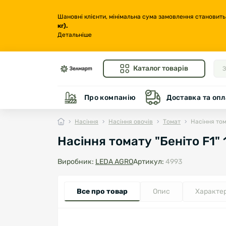
Шановні клієнти, мінімальна сума замовлення становить
кг
).
Детальніше
Каталог товарів
Про компанію
Доставка та опл
Насіння
Насіння овочів
Томат
Насіння том
Насіння томату "Беніто F1"
Виробник:
LEDA AGRO
Артикул:
4993
Все про товар
Опис
Характе