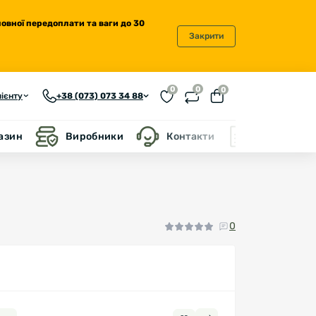
повної передоплати та ваги до 30
Закрити
0
0
0
ієнту
+38 (073) 073 34 88
газин
Виробники
Контакти
Блог
0