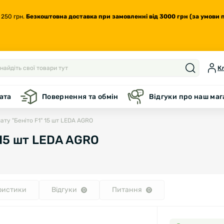
 250 грн.
Безкоштовна доставка
при замовленні від 3000 грн (за умови 
Кл
ата
Повернення та обмін
Відгуки про наш ма
ату "Беніто F1" 15 шт LEDA AGRO
 15 шт LEDA AGRO
ристики
Відгуки
Питання
0
0