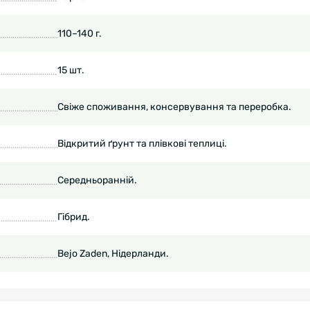
110–140 г.
15 шт.
Свіже споживання, консервування та переробка.
Відкритий ґрунт та плівкові теплиці.
Середньоранній.
Гібрид.
Bejo Zaden, Нідерланди.