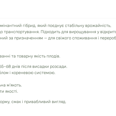
мінантний гібрид, який поєднує стабільну врожайність,
 до транспортування. Підходить для вирощування у відкрит
льний за призначенням — для свіжого споживання і перероб
ванні та товарну якість плодів.
5–68 днів після висадки розсади.
блом і кореневою системою.
на м’якоть.
и якості.
орму, смак і привабливий вигляд.