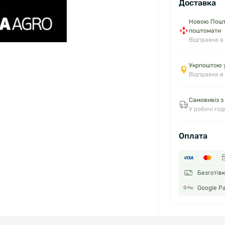
Доставка
Новою Пошто
поштомати
Відправка в
Укрпоштою у
Відправка в
Самовивіз з
У робочі го
Оплата
Безготів
Google P