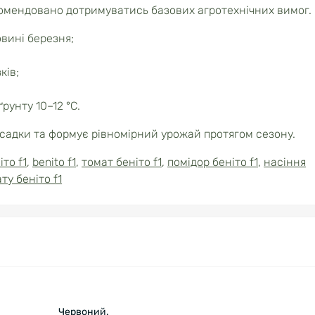
омендовано дотримуватись базових агротехнічних вимог.
овині березня;
ків;
рунту 10–12 °C.
садки та формує рівномірний урожай протягом сезону.
іто f1
,
benito f1
,
томат беніто f1
,
помідор беніто f1
,
насіння
ту беніто f1
Червоний.