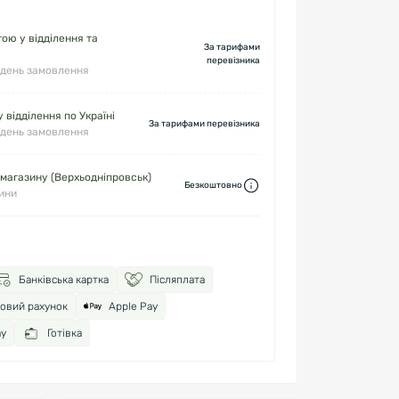
ю у відділення та
За тарифами
перевізника
 день замовлення
 відділення по Україні
За тарифами перевізника
 день замовлення
 магазину (Верхьодніпровськ)
Безкоштовно
дини
Банківська картка
Післяплата
ковий рахунок
Apple Pay
ay
Готівка