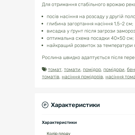
Для отримання стабільного врожаю рек
посів насіння на розсаду у другій пол
глибина загортання насіння 1,5–2 см;
висадка у ґрунт після загрози замороз
оптимальна схема посадки 40×50 см;
найкращий розвиток за температури ґ
Рослина швидко адаптується після пере
томат
,
томати
,
помідор
,
помідори
,
бен
томатів
,
насіння помідорів
,
насіння тома
Характеристики
Характеристики
Колір плоду