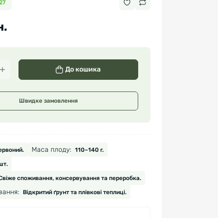
27
н.
До кошика
Швидке замовлення
Маса плоду:
ервоний.
110–140 г.
шт.
Свіже споживання, консервування та переробка.
вання:
Відкритий ґрунт та плівкові теплиці.