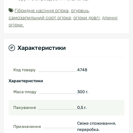
Гібридне насіння огірка
,
огурець
,
самозапильний сорт огірка
,
огірки довгі
,
длинні
огірки.
Характеристики
Код товару
4748
Характеристики
Маса плоду
300 г.
Пакування
0,5 г.
Свіже споживання,
Призначення
переробка.