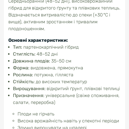
Середньоранній (48–52 дні), високоврожайний
гібрид для відкритого ґрунту та плівкових теплиць.
Відзначається витривалістю до спеки (+30 °C і
вище), активним зростанням і тривалим
плодоношенням.
Основні характеристики:
Тип:
партенокарпічний гібрид
Стиглість:
48–52 дні
Довжина плодів:
35–50 см
Форма:
видовжена, прямокутна
Рослина:
потужна, гілляста
Стійкість:
до високих температур
Вирощування:
відкритий ґрунт, плівкові теплиці
Призначення:
універсальне (свіже споживання,
салати, переробка)
Плоди не гірчать
Висока врожайність навіть у спекотні періоди
Зручно вирощувати на шпалері