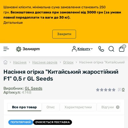
Шановні клієнти, мінімальна сума замовлення становить 250
грн.
Безкоштовна доставка
при замовленні від 3000 грн (за умови
повної передоплати та ваги до 30 кг
).
Детальніше
Закрити
0
Клієнту
Насіння
Насіння овочів
Огірок
Насіння огірка "Китайський ж
Насіння огірка "Китайський жаростійкий
F1" 0,5 г GL Seeds
Виробник:
GL Seeds
0
Артикул:
4748
Все про товар
Опис
Характеристики
Відгуки
0
ПОПУЛЯРНИЙ
ОЧІКУЄТЬСЯ ПОСТАВКА