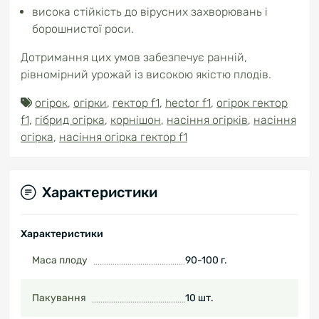
висока стійкість до вірусних захворювань і
борошнистої роси.
Дотримання цих умов забезпечує ранній,
рівномірний урожай із високою якістю плодів.
огірок
,
огірки
,
гектор f1
,
hector f1
,
огірок гектор
f1
,
гібрид огірка
,
корнішон
,
насіння огірків
,
насіння
огірка
,
насіння огірка гектор f1
Характеристики
Характеристики
Маса плоду
90-100 г.
Пакування
10 шт.