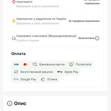
поштомати
перевізника
Відправка в день замовлення
Укрпоштою у відділення по Україні
За тарифами перевізника
Відправка в день замовлення
Самовивіз з магазину (Верхьодніпровськ)
Безкоштовно
У робочі години
Оплата
Банківська картка
Післяплата
Безготівковий рахунок
Apple Pay
Google Pay
Готівка
Опис