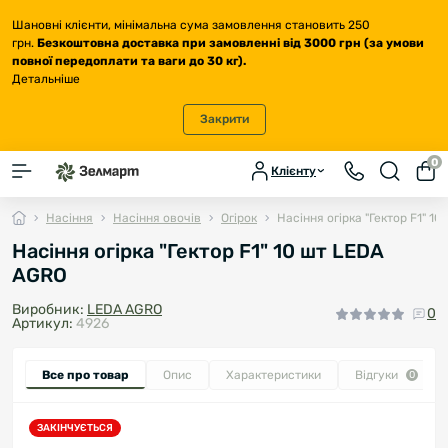
Шановні клієнти, мінімальна сума замовлення становить 250
грн.
Безкоштовна доставка
при замовленні від 3000 грн (за умови
повної передоплати та ваги до 30 кг
).
Детальніше
Закрити
0
Клієнту
Насіння
Насіння овочів
Огірок
Насіння огірка "Гектор F1" 1
Насіння огірка "Гектор F1" 10 шт LEDA
AGRO
Виробник:
LEDA AGRO
0
Артикул:
4926
Все про товар
Опис
Характеристики
Відгуки
0
ЗАКІНЧУЄТЬСЯ