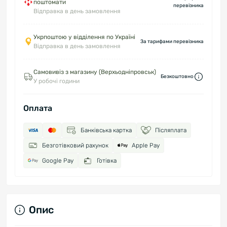
поштомати
перевізника
Відправка в день замовлення
Укрпоштою у відділення по Україні
За тарифами перевізника
Відправка в день замовлення
Самовивіз з магазину (Верхьодніпровськ)
Безкоштовно
У робочі години
Оплата
Банківська картка
Післяплата
Безготівковий рахунок
Apple Pay
Google Pay
Готівка
Опис