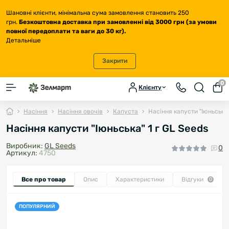
Шановні клієнти, мінімальна сума замовлення становить 250
грн.
Безкоштовна доставка
при замовленні від 3000 грн (за умови
повної передоплати та ваги до 30 кг
).
Детальніше
Закрити
0
Клієнту
Насіння
Насіння овочів
Капуста
Насіння капусти "Іюньська"
Насіння капусти "Іюньська" 1 г GL Seeds
Виробник:
GL Seeds
0
Артикул:
4750
Все про товар
Опис
Характеристики
Відгуки
0
ПОПУЛЯРНИЙ