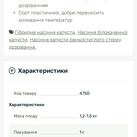
дозріванням
Сорт пластичний, добре переносить
коливання температур
Гібридне насіння капусти
,
Насіння білокачанної
капусти
,
Насіння капусти раньостиглого строку
дозрівання.
Характеристики
Код товару
4750
Характеристики
Маса плоду
1,2-1,5 кг.
Пакування
1 г.