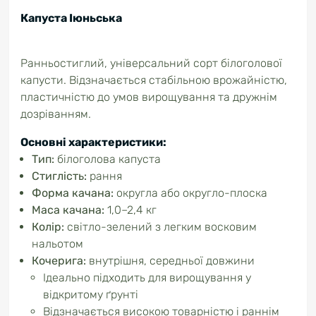
Капуста Іюньська
Ранньостиглий, універсальний сорт білоголової
капусти. Відзначається стабільною врожайністю,
пластичністю до умов вирощування та дружнім
дозріванням.
Основні характеристики:
Тип:
білоголова капуста
Стиглість:
рання
Форма качана:
округла або округло-плоска
Маса качана:
1,0–2,4 кг
Колір:
світло-зелений з легким восковим
нальотом
Кочеригa:
внутрішня, середньої довжини
Ідеально підходить для вирощування у
відкритому ґрунті
Відзначається високою товарністю і раннім