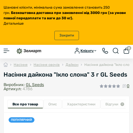
Шановні клієнти, мінімальна сума замовлення становить 250
грн.
Безкоштовна доставка
при замовленні від 3000 грн (за умови
повної передоплати та ваги до 30 кг
).
Детальніше
Закрити
0
Клієнту
Насіння
Насіння овочів
Дайкон
Насіння дайкона "Ікло слона
Насіння дайкона "Ікло слона" 3 г GL Seeds
Виробник:
GL Seeds
0
Артикул:
4786
Все про товар
Опис
Характеристики
Відгуки
0
ПОПУЛЯРНИЙ