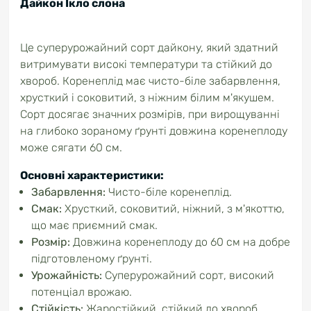
Дайкон Ікло слона
Це суперурожайний сорт дайкону, який здатний
витримувати високі температури та стійкий до
хвороб. Коренеплід має чисто-біле забарвлення,
хрусткий і соковитий, з ніжним білим м'якушем.
Сорт досягає значних розмірів, при вирощуванні
на глибоко зораному ґрунті довжина коренеплоду
може сягати 60 см.
Основні характеристики:
Забарвлення:
Чисто-біле коренеплід.
Смак:
Хрусткий, соковитий, ніжний, з м'якоттю,
що має приємний смак.
Розмір:
Довжина коренеплоду до 60 см на добре
підготовленому ґрунті.
Урожайність:
Суперурожайний сорт, високий
потенціал врожаю.
Стійкість:
Жаростійкий, стійкий до хвороб.