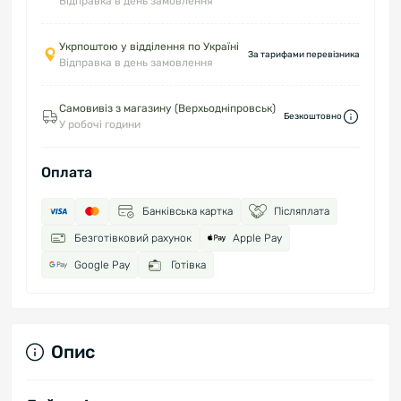
Відправка в день замовлення
Укрпоштою у відділення по Україні
За тарифами перевізника
Відправка в день замовлення
Самовивіз з магазину (Верхьодніпровськ)
Безкоштовно
У робочі години
Оплата
Банківська картка
Післяплата
Безготівковий рахунок
Apple Pay
Google Pay
Готівка
Опис