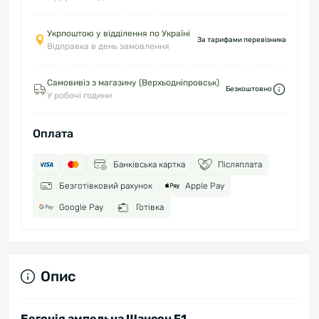
Укрпоштою у відділення по Україні
За тарифами перевізника
Відправка в день замовлення
Самовивіз з магазину (Верхьодніпровськ)
Безкоштовно
У робочі години
Оплата
Банківська картка
Післяплата
Безготівковий рахунок
Apple Pay
Google Pay
Готівка
Опис
Бегонія ампельна Шансон F1