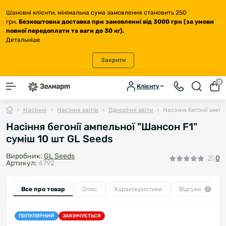
Шановні клієнти, мінімальна сума замовлення становить 250
грн.
Безкоштовна доставка
при замовленні від 3000 грн (за умови
повної передоплати та ваги до 30 кг
).
Детальніше
Закрити
0
Клієнту
Насіння
Насіння квітів
Однорічні квіти
Насіння бегонії ампе
Насіння бегонії ампельної "Шансон F1"
суміш 10 шт GL Seeds
Виробник:
GL Seeds
0
Артикул:
4792
Все про товар
Опис
Характеристики
Відгуки
0
ПОПУЛЯРНИЙ
ЗАКІНЧУЄТЬСЯ