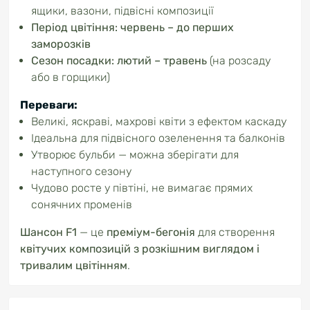
ящики,
вазони,
підвісні
композиції
Період
цвітіння:
червень –
до
перших
заморозків
Сезон
посадки:
лютий –
травень
(
на
розсаду
або
в
горщики)
Переваги:
Великі,
яскраві,
махрові
квіти
з
ефектом
каскаду
Ідеальна
для
підвісного
озеленення
та
балконів
Утворює
бульби —
можна
зберігати
для
наступного
сезону
Чудово
росте
у
півтіні,
не
вимагає
прямих
сонячних
променів
Шансон
F1
—
це
преміум-
бегонія
для
створення
квітучих
композицій
з
розкішним
виглядом
і
тривалим
цвітінням
.