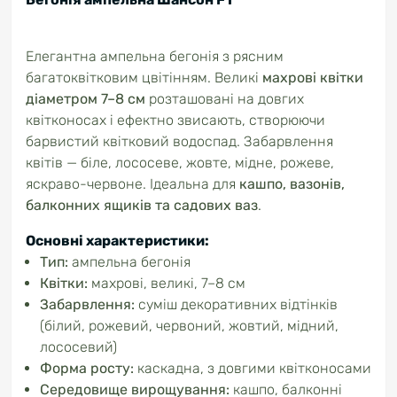
Елегантна
ампельна
бегонія
з
рясним
багатоквітковим
цвітінням.
Великі
махрові
квітки
діаметром
7–
8
см
розташовані
на
довгих
квітконосах
і
ефектно
звисають,
створюючи
барвистий
квітковий
водоспад.
Забарвлення
квітів —
біле,
лососеве,
жовте,
мідне,
рожеве,
яскраво-
червоне.
Ідеальна
для
кашпо,
вазонів,
балконних
ящиків
та
садових
ваз
.
Основні
характеристики:
Тип:
ампельна
бегонія
Квітки:
махрові,
великі,
7–
8
см
Забарвлення:
суміш
декоративних
відтінків
(
білий,
рожевий,
червоний,
жовтий,
мідний,
лососевий)
Форма
росту:
каскадна,
з
довгими
квітконосами
Середовище
вирощування:
кашпо,
балконні