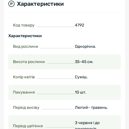
Характеристики
Код товару
4792
Характеристики
Вид рослини
Однорічна.
Висота рослини
35-45 см.
Колір квітів
Суміш.
Пакування
10 шт.
Період висіву
Лютий- травень.
З червня і до
Період цвітіння
заморозків.