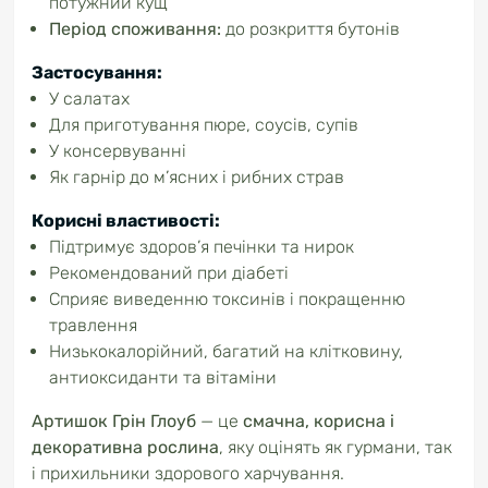
потужний
кущ
Період
споживання:
до
розкриття
бутонів
Застосування:
У
салатах
Для
приготування
пюре,
соусів,
супів
У
консервуванні
Як
гарнір
до
м’ясних
і
рибних
страв
Корисні
властивості:
Підтримує
здоров’я
печінки
та
нирок
Рекомендований
при
діабеті
Сприяє
виведенню
токсинів
і
покращенню
травлення
Низькокалорійний,
багатий
на
клітковину,
антиоксиданти
та
вітаміни
Артишок
Грін
Глоуб
—
це
смачна,
корисна
і
декоративна
рослина
,
яку
оцінять
як
гурмани,
так
і
прихильники
здорового
харчування.