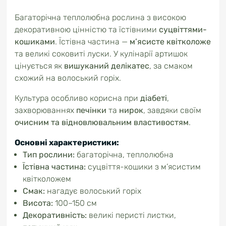
Багаторічна
теплолюбна
рослина
з
високою
декоративною
цінністю
та
їстівними
суцвіттями-
кошиками
.
Їстівна
частина —
м’ясисте
квітколоже
та
великі
соковиті
луски.
У
кулінарії
артишок
цінується
як
вишуканий
делікатес
,
за
смаком
схожий
на
волоський
горіх.
Культура
особливо
корисна
при
діабеті
,
захворюваннях
печінки
та
нирок
,
завдяки
своїм
очисним
та
відновлювальним
властивостям
.
Основні
характеристики:
Тип
рослини:
багаторічна,
теплолюбна
Їстівна
частина:
суцвіття-
кошики
з
м’ясистим
квітколожем
Смак:
нагадує
волоський
горіх
Висота:
100–
150
см
Декоративність:
великі
перисті
листки,