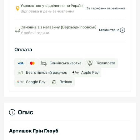
Укрпоштою у відділення по Україні
За тарифами перевізника
Відправка в день замовлення
Самовивіз з магазину (Верхьодніпровськ)
Безкоштовно
У робочі години
Оплата
Банківська картка
Післяплата
Безготівковий рахунок
Apple Pay
Google Pay
Готівка
Опис
Артишок Грін Глоуб