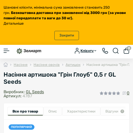
Шановні клієнти, мінімальна сума замовлення становить 250
грн.
Безкоштовна доставка
при замовленні від 3000 грн (за умови
повної передоплати та ваги до 30 кг
).
Детальніше
Закрити
0
Клієнту
Насіння
Насіння овочів
Артишок
Насіння артишока "Грін Гло
Насіння артишока "Грін Глоуб" 0,5 г GL
Seeds
Виробник:
GL Seeds
0
Артикул:
4787
Все про товар
Опис
Характеристики
Відгуки
0
ПОПУЛЯРНИЙ