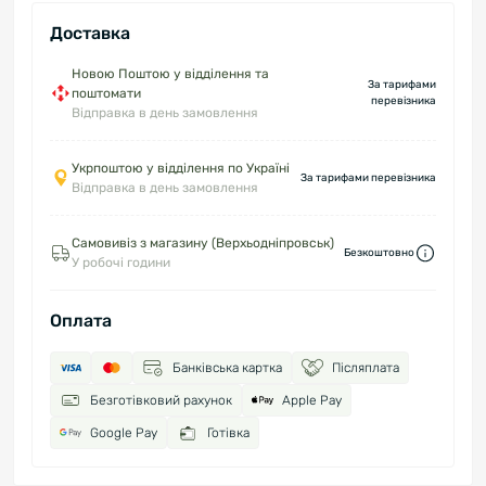
Доставка
Новою Поштою у відділення та
За тарифами
поштомати
перевізника
Відправка в день замовлення
Укрпоштою у відділення по Україні
За тарифами перевізника
Відправка в день замовлення
Самовивіз з магазину (Верхьодніпровськ)
Безкоштовно
У робочі години
Оплата
Банківська картка
Післяплата
Безготівковий рахунок
Apple Pay
Google Pay
Готівка