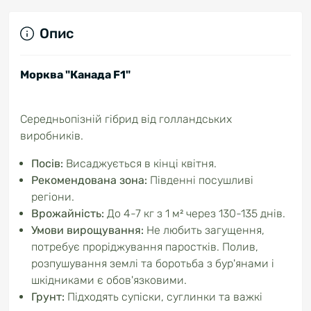
Опис
Морква "Канада F1"
Середньопізній гібрид від голландських
виробників.
Посів:
Висаджується в кінці квітня.
Рекомендована зона:
Південні посушливі
регіони.
Врожайність:
До 4-7 кг з 1 м² через 130-135 днів.
Умови вирощування:
Не любить загущення,
потребує проріджування паростків. Полив,
розпушування землі та боротьба з бур'янами і
шкідниками є обов'язковими.
Грунт:
Підходять супіски, суглинки та важкі