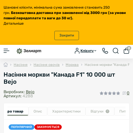
Шановні клієнти, мінімальна сума замовлення становить 250
грн.
Безкоштовна доставка
при замовленні від 3000 грн (за умови
повної передоплати та ваги до 30 кг
).
Детальніше
Закрити
0
Клієнту
Насіння
Насіння овочів
Морква
Насіння моркви "Канада F1"
Насіння моркви "Канада F1" 10 000 шт
Bejo
Виробник:
Bejo
0
Артикул:
4288
се про товар
Опис
Характеристики
Відгуки
Питанн
0
ПОПУЛЯРНИЙ
ЗАКІНЧУЄТЬСЯ