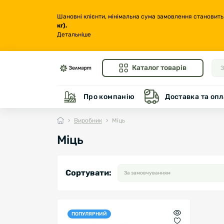
Шановні клієнти, мінімальна сума замовлення становить
кг
).
Детальніше
Каталог товарів
Про компанію
Доставка та опл
Виробник
Міць
Міць
Сортувати:
ПОПУЛЯРНИЙ