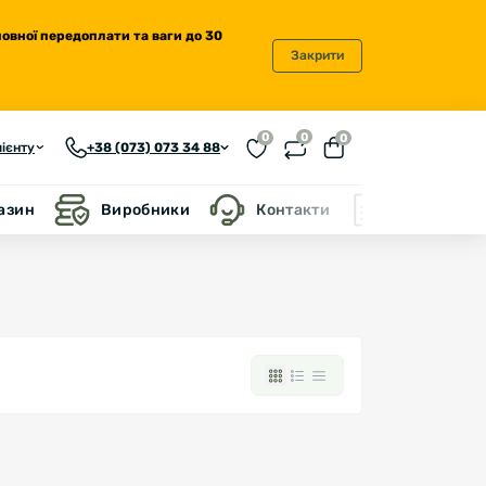
повної передоплати та ваги до 30
Закрити
0
0
0
ієнту
+38 (073) 073 34 88
газин
Виробники
Контакти
Блог